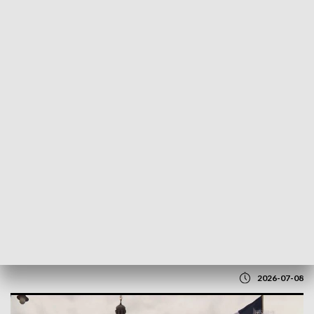
POWRÓT DO
LUBLIN
TVP REGIONY
Lublin tańczy z całym światem. Trwa
Międzynarodowe Spotkanie
Folklorystyczne
2026-07-08