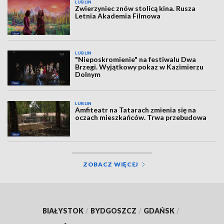
LUBLIN
Zwierzyniec znów stolicą kina. Rusza
Letnia Akademia Filmowa
LUBLIN
"Nieposkromienie" na festiwalu Dwa
Brzegi. Wyjątkowy pokaz w Kazimierzu
Dolnym
LUBLIN
Amfiteatr na Tatarach zmienia się na
oczach mieszkańców. Trwa przebudowa
ZOBACZ WIĘCEJ
BIAŁYSTOK
/
BYDGOSZCZ
/
GDAŃSK
/