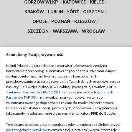
GORZÓW WLKP.
/
KATOWICE
/
KIELCE
/
KRAKÓW
/
LUBLIN
/
ŁÓDŹ
/
OLSZTYN
/
OPOLE
/
POZNAŃ
/
RZESZÓW
/
SZCZECIN
/
WARSZAWA
/
WROCŁAW
Szanujemy Twoją prywatność
Dołącz do nas:
Kliknij "Akceptuję i przechodzę do serwisu", aby wyrazić zgody na
korzystanie z technologii automatycznego śledzenia i zbierania danych,
TVP
dostęp do informacji na Twoim urządzeniu końcowym i ich
Abonament TVP
przechowywanie oraz na przetwarzanie Twoich danych osobowych przez
Regulamin TVP
nas, czyli Telewizję Polską S.A. w likwidacji (zwaną dalej również „TVP”),
Emisja w TVP
Polityka prywatności
Zaufanych Partnerów z IAB* (1201 firm)
oraz pozostałych
Zaufanych
Partnerów TVP (93 firm)
, w celach marketingowych (w tym do
Centrum informacji TVP
Moje zgody
zautomatyzowanego dopasowania reklam do Twoich zainteresowań i
mierzenia ich skuteczności) i pozostałych, które wskazujemy poniżej, a
Naziemna Telewizja Cyfrowa
Pomoc
także zgody na udostępnianie przez nas identyfikatora PPID do Google.
Sklep TVP
Biuro reklamy
Twoje dane osobowe zbierane podczas odwiedzania przez Ciebie naszych
Rada Programowa
Kontakt
poszczególnych serwisów
zwanych dalej „Portalem”, w tym informacje