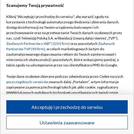
Szanujemy Twoją prywatność
Dołącz do nas:
Kliknij "Akceptuję i przechodzę do serwisu", aby wyrazić zgody na
korzystanie z technologii automatycznego śledzenia i zbierania danych,
TVP
dostęp do informacji na Twoim urządzeniu końcowym i ich
Abonament TVP
przechowywanie oraz na przetwarzanie Twoich danych osobowych przez
Regulamin TVP
nas, czyli Telewizję Polską S.A. w likwidacji (zwaną dalej również „TVP”),
Emisja w TVP
Polityka prywatności
Zaufanych Partnerów z IAB* (1201 firm)
oraz pozostałych
Zaufanych
Partnerów TVP (93 firm)
, w celach marketingowych (w tym do
Centrum informacji TVP
Moje zgody
zautomatyzowanego dopasowania reklam do Twoich zainteresowań i
mierzenia ich skuteczności) i pozostałych, które wskazujemy poniżej, a
Naziemna Telewizja Cyfrowa
Pomoc
także zgody na udostępnianie przez nas identyfikatora PPID do Google.
Sklep TVP
Biuro reklamy
Twoje dane osobowe zbierane podczas odwiedzania przez Ciebie naszych
Rada Programowa
Kontakt
poszczególnych serwisów
zwanych dalej „Portalem”, w tym informacje
zapisywane za pomocą technologii takich jak: pliki cookie, sygnalizatory
System NOS
WWW lub innych podobnych technologii umożliwiających świadczenie
dopasowanych i bezpiecznych usług, personalizację treści oraz reklam,
Informacje o nadawcy
Kanały
udostępnianie funkcji mediów społecznościowych oraz analizowanie
Akceptuję i przechodzę do serwisu
ruchu w Internecie.
Program dla prasy
©2026 Telewizja Polska S.A. w likwidacji
Biuro Reklamy
Twoje dane osobowe zbierane podczas odwiedzania przez Ciebie
Ustawienia zaawansowane
poszczególnych serwisów
na Portalu, takie jak adresy IP, identyfikatory
Ogłoszenie przetargowe
Twoich urządzeń końcowych i identyfikatory plików cookie, informacje o