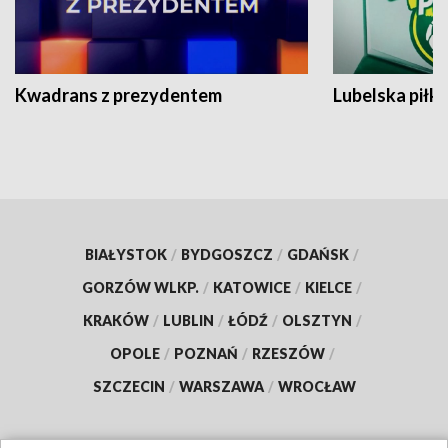
Kwadrans z prezydentem
Lubelska piłk
BIAŁYSTOK
/
BYDGOSZCZ
/
GDAŃSK
/
GORZÓW WLKP.
/
KATOWICE
/
KIELCE
/
KRAKÓW
/
LUBLIN
/
ŁÓDŹ
/
OLSZTYN
/
OPOLE
/
POZNAŃ
/
RZESZÓW
/
SZCZECIN
/
WARSZAWA
/
WROCŁAW