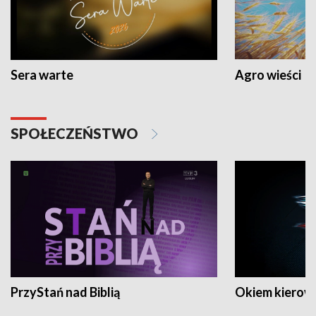
Sera warte
Agro wieści
SPOŁECZEŃSTWO
PrzyStań nad Biblią
Okiem kierow