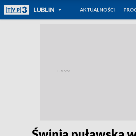
POWRÓT DO
LUBLIN
AKTUALNOŚCI
PRO
TVP REGIONY
Świnia puławska w