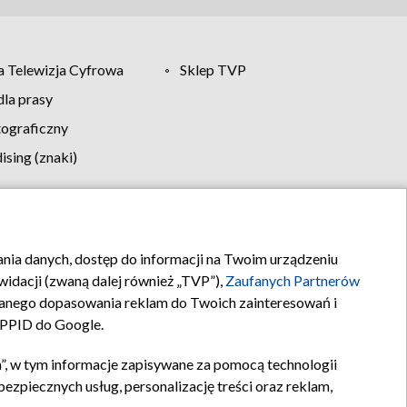
 Telewizja Cyfrowa
Sklep TVP
la prasy
tograficzny
sing (znaki)
klamy
Kontakt
rania danych, dostęp do informacji na Twoim urządzeniu
idacji (zwaną dalej również „TVP”),
Zaufanych Partnerów
anego dopasowania reklam do Twoich zainteresowań i
a PPID do Google.
”, w tym informacje zapisywane za pomocą technologii
zpiecznych usług, personalizację treści oraz reklam,