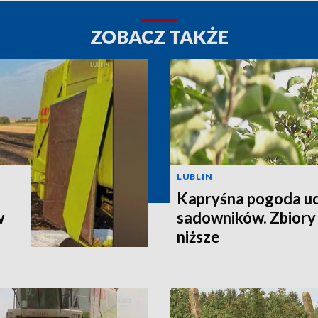
ZOBACZ TAKŻE
LUBLIN
Kapryśna pogoda u
w
sadowników. Zbiory
niższe