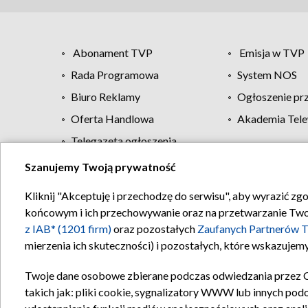
Abonament TVP
Emisja w TVP
Rada Programowa
System NOS
Biuro Reklamy
Ogłoszenie pr
Oferta Handlowa
Akademia Tele
Telegazeta ogłoszenia
Szanujemy Twoją prywatność
Regulamin TVP
Kliknij "Akceptuję i przechodzę do serwisu", aby wyrazić zg
końcowym i ich przechowywanie oraz na przetwarzanie Twoich
z IAB* (1201 firm)
oraz pozostałych
Zaufanych Partnerów T
mierzenia ich skuteczności) i pozostałych, które wskazujemy
Twoje dane osobowe zbierane podczas odwiedzania przez 
takich jak: pliki cookie, sygnalizatory WWW lub innych pod