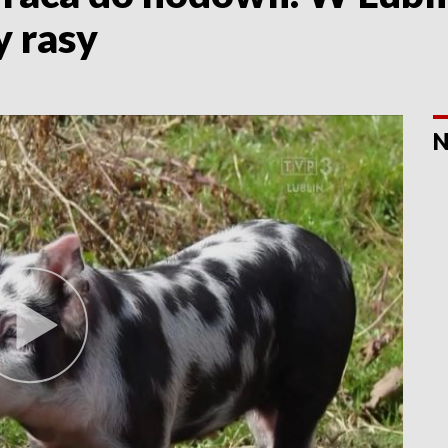
 rasy
N