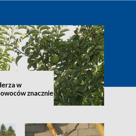
derza w
 owoców znacznie