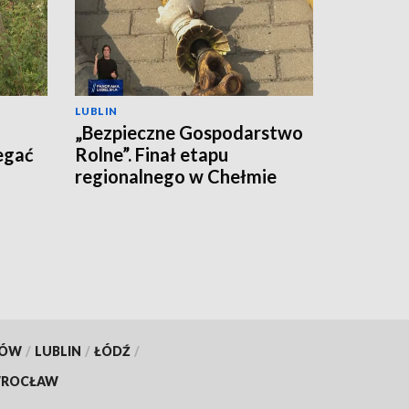
LUBLIN
„Bezpieczne Gospodarstwo
egać
Rolne”. Finał etapu
regionalnego w Chełmie
KÓW
/
LUBLIN
/
ŁÓDŹ
/
ROCŁAW