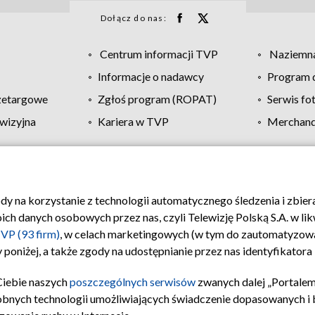
Dołącz do nas:
Centrum informacji TVP
Naziemna
Informacje o nadawcy
Program d
zetargowe
Zgłoś program (ROPAT)
Serwis fo
wizyjna
Kariera w TVP
Merchandi
Polityka prywatności
Moje zgody
Pomoc
Biuro re
ody na korzystanie z technologii automatycznego śledzenia i zbie
 danych osobowych przez nas, czyli Telewizję Polską S.A. w likw
VP (93 firm)
, w celach marketingowych (w tym do zautomatyzow
 poniżej, a także zgody na udostępnianie przez nas identyfikator
Ciebie naszych
poszczególnych serwisów
zwanych dalej „Portalem
obnych technologii umożliwiających świadczenie dopasowanych i be