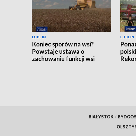
LUBLIN
LUBLIN
Koniec sporów na wsi?
Ponad
Powstaje ustawa o
polsk
zachowaniu funkcji wsi
Rekom
nawo
BIAŁYSTOK
/
BYDGO
OLSZTY