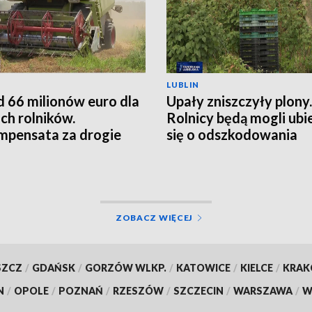
LUBLIN
 66 milionów euro dla
Upały zniszczyły plony.
ich rolników.
Rolnicy będą mogli ubi
pensata za drogie
się o odszkodowania
zy
ZOBACZ WIĘCEJ
SZCZ
/
GDAŃSK
/
GORZÓW WLKP.
/
KATOWICE
/
KIELCE
/
KRA
N
/
OPOLE
/
POZNAŃ
/
RZESZÓW
/
SZCZECIN
/
WARSZAWA
/
W