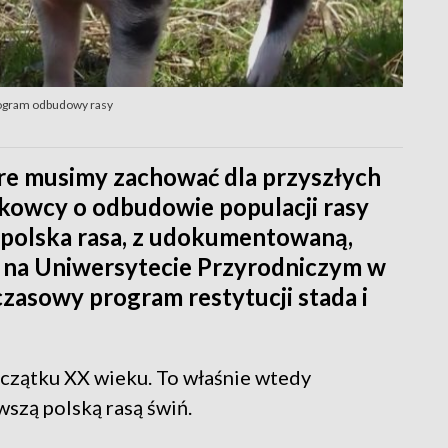
rogram odbudowy rasy
re musimy zachować dla przyszłych
kowcy o odbudowie populacji rasy
a polska rasa, z udokumentowaną,
iu na Uniwersytecie Przyrodniczym w
asowy program restytucji stada i
początku XX wieku. To właśnie wtedy
szą polską rasą świń.