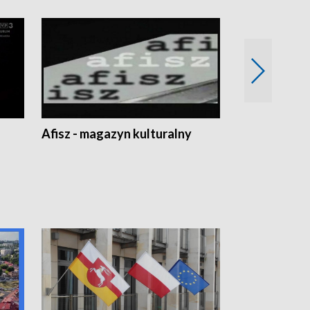
Afisz - magazyn kulturalny
Zobacz, co s