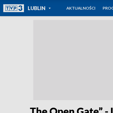
POWRÓT DO
LUBLIN
AKTUALNOŚCI
PRO
TVP REGIONY
„The Open Gate” - 