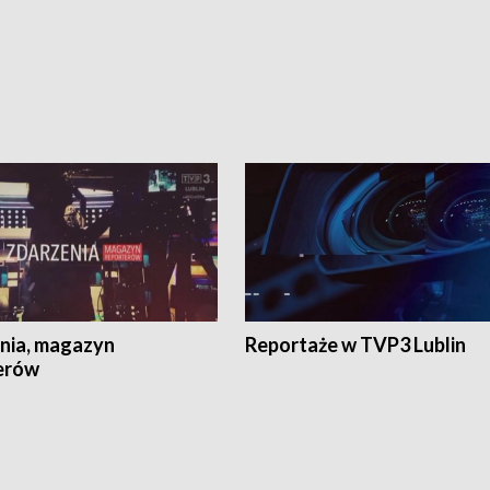
nia, magazyn
Reportaże w TVP3 Lublin
erów