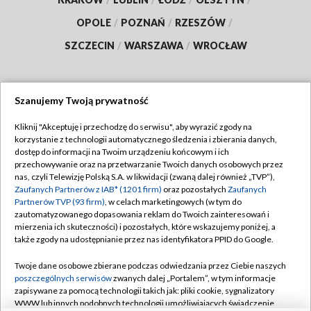
OPOLE
/
POZNAŃ
/
RZESZÓW
/
SZCZECIN
/
WARSZAWA
/
WROCŁAW
Szanujemy Twoją prywatność
Dołącz do nas:
Kliknij "Akceptuję i przechodzę do serwisu", aby wyrazić zgody na
korzystanie z technologii automatycznego śledzenia i zbierania danych,
TVP
dostęp do informacji na Twoim urządzeniu końcowym i ich
Abonament TVP
przechowywanie oraz na przetwarzanie Twoich danych osobowych przez
Regulamin TVP
nas, czyli Telewizję Polską S.A. w likwidacji (zwaną dalej również „TVP”),
Emisja w TVP
Polityka prywatności
Zaufanych Partnerów z IAB* (1201 firm)
oraz pozostałych
Zaufanych
Partnerów TVP (93 firm)
, w celach marketingowych (w tym do
Centrum informacji TVP
Moje zgody
zautomatyzowanego dopasowania reklam do Twoich zainteresowań i
mierzenia ich skuteczności) i pozostałych, które wskazujemy poniżej, a
Naziemna Telewizja Cyfrowa
Pomoc
także zgody na udostępnianie przez nas identyfikatora PPID do Google.
Sklep TVP
Biuro reklamy
Twoje dane osobowe zbierane podczas odwiedzania przez Ciebie naszych
Rada Programowa
Kontakt
poszczególnych serwisów
zwanych dalej „Portalem”, w tym informacje
zapisywane za pomocą technologii takich jak: pliki cookie, sygnalizatory
System NOS
WWW lub innych podobnych technologii umożliwiających świadczenie