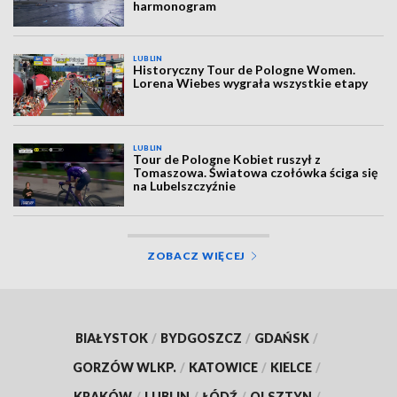
harmonogram
LUBLIN
Historyczny Tour de Pologne Women.
Lorena Wiebes wygrała wszystkie etapy
LUBLIN
Tour de Pologne Kobiet ruszył z
Tomaszowa. Światowa czołówka ściga się
na Lubelszczyźnie
ZOBACZ WIĘCEJ
BIAŁYSTOK
/
BYDGOSZCZ
/
GDAŃSK
/
GORZÓW WLKP.
/
KATOWICE
/
KIELCE
/
KRAKÓW
/
LUBLIN
/
ŁÓDŹ
/
OLSZTYN
/