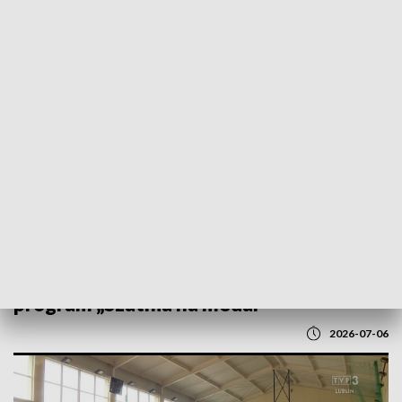
POWRÓT DO
LUBLIN
TVP REGIONY
Nowe szatnie dla uczniów. Rusza
program „Szatnia na medal”
2026-07-06