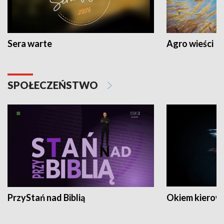
Sera warte
Agro wieści
SPOŁECZEŃSTWO
PrzyStań nad Biblią
Okiem kierow