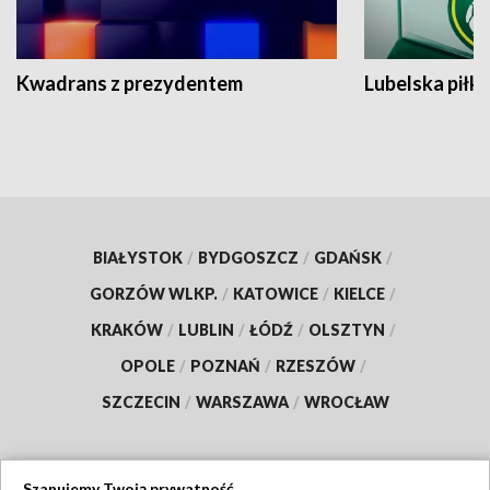
Kwadrans z prezydentem
Lubelska piłk
BIAŁYSTOK
/
BYDGOSZCZ
/
GDAŃSK
/
GORZÓW WLKP.
/
KATOWICE
/
KIELCE
/
KRAKÓW
/
LUBLIN
/
ŁÓDŹ
/
OLSZTYN
/
OPOLE
/
POZNAŃ
/
RZESZÓW
/
SZCZECIN
/
WARSZAWA
/
WROCŁAW
Szanujemy Twoją prywatność