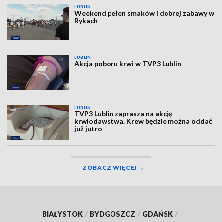
LUBLIN
Weekend pełen smaków i dobrej zabawy w
Rykach
LUBLIN
Akcja poboru krwi w TVP3 Lublin
LUBLIN
TVP3 Lublin zaprasza na akcję
krwiodawstwa. Krew będzie można oddać
już jutro
ZOBACZ WIĘCEJ
BIAŁYSTOK
/
BYDGOSZCZ
/
GDAŃSK
/