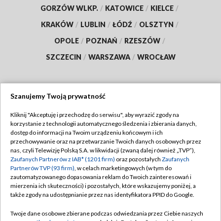
GORZÓW WLKP.
/
KATOWICE
/
KIELCE
/
KRAKÓW
/
LUBLIN
/
ŁÓDŹ
/
OLSZTYN
/
OPOLE
/
POZNAŃ
/
RZESZÓW
/
SZCZECIN
/
WARSZAWA
/
WROCŁAW
Szanujemy Twoją prywatność
Dołącz do nas:
Kliknij "Akceptuję i przechodzę do serwisu", aby wyrazić zgody na
korzystanie z technologii automatycznego śledzenia i zbierania danych,
TVP
dostęp do informacji na Twoim urządzeniu końcowym i ich
Abonament TVP
przechowywanie oraz na przetwarzanie Twoich danych osobowych przez
Regulamin TVP
nas, czyli Telewizję Polską S.A. w likwidacji (zwaną dalej również „TVP”),
Emisja w TVP
Polityka prywatności
Zaufanych Partnerów z IAB* (1201 firm)
oraz pozostałych
Zaufanych
Partnerów TVP (93 firm)
, w celach marketingowych (w tym do
Centrum informacji TVP
Moje zgody
zautomatyzowanego dopasowania reklam do Twoich zainteresowań i
mierzenia ich skuteczności) i pozostałych, które wskazujemy poniżej, a
Naziemna Telewizja Cyfrowa
Pomoc
także zgody na udostępnianie przez nas identyfikatora PPID do Google.
Sklep TVP
Biuro reklamy
Twoje dane osobowe zbierane podczas odwiedzania przez Ciebie naszych
Rada Programowa