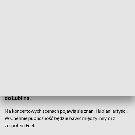
Lato z Radiem wraca do regionu. Koncerty odbędą się w Chełmie i Lublinie
Chełm i Lublin ponownie znajdą się na trasie „Lata z
Radiem i Telewizją Polską”. Tegoroczna edycja
letniej trasy koncertowej zawita do naszego
regionu dwukrotnie – 18 lipca do Chełma i 8 sierpnia
do Lublina.
Na koncertowych scenach pojawią się znani i lubiani artyści.
W Chełmie publiczność będzie bawić między innymi z
zespołem Feel.