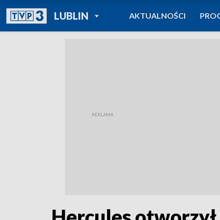
POWRÓT DO
LUBLIN
AKTUALNOŚCI
PRO
TVP REGIONY
Hercules otworzył