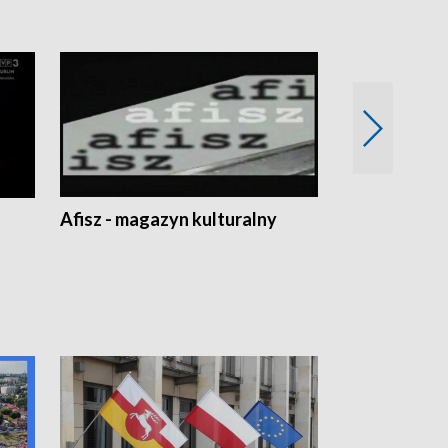
Afisz - magazyn kulturalny
Zobacz, co s