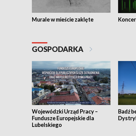
Murale w mieście zaklęte
Koncer
GOSPODARKA
Wojewódzki Urząd Pracy –
Badź b
Fundusze Europejskie dla
Dystry
Lubelskiego