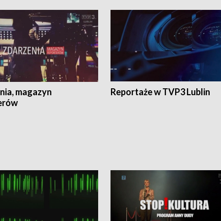
nia, magazyn
Reportaże w TVP3 Lublin
erów