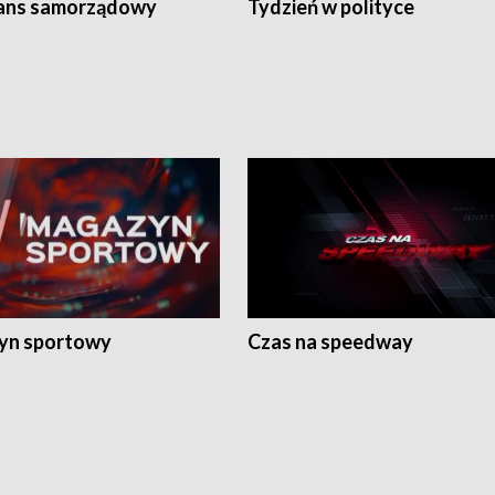
ans samorządowy
Tydzień w polityce
yn sportowy
Czas na speedway