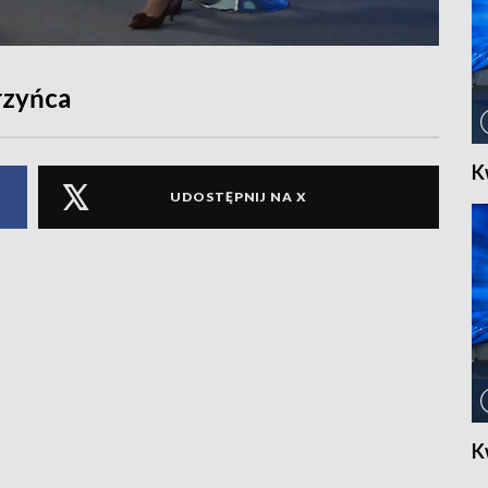
rzyńca
K
UDOSTĘPNIJ NA X
K