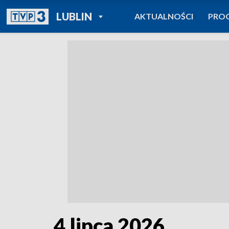
POWRÓT DO
LUBLIN
AKTUALNOŚCI
PRO
TVP REGIONY
4 lipca 2026