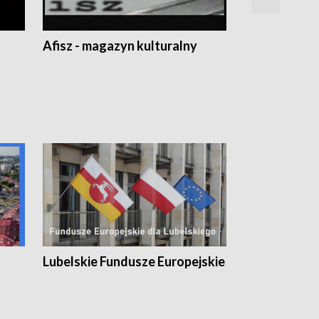
Afisz - magazyn kulturalny
Zobacz, co s
Lubelskie Fundusze Europejskie