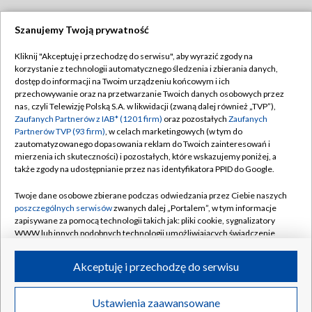
Szanujemy Twoją prywatność
Dołącz do nas:
Kliknij "Akceptuję i przechodzę do serwisu", aby wyrazić zgody na
korzystanie z technologii automatycznego śledzenia i zbierania danych,
TVP
dostęp do informacji na Twoim urządzeniu końcowym i ich
Abonament TVP
przechowywanie oraz na przetwarzanie Twoich danych osobowych przez
Regulamin TVP
nas, czyli Telewizję Polską S.A. w likwidacji (zwaną dalej również „TVP”),
Emisja w TVP
Polityka prywatności
Zaufanych Partnerów z IAB* (1201 firm)
oraz pozostałych
Zaufanych
Partnerów TVP (93 firm)
, w celach marketingowych (w tym do
Centrum informacji TVP
Moje zgody
zautomatyzowanego dopasowania reklam do Twoich zainteresowań i
mierzenia ich skuteczności) i pozostałych, które wskazujemy poniżej, a
Naziemna Telewizja Cyfrowa
Pomoc
także zgody na udostępnianie przez nas identyfikatora PPID do Google.
Sklep TVP
Biuro reklamy
Twoje dane osobowe zbierane podczas odwiedzania przez Ciebie naszych
Rada Programowa
Kontakt
poszczególnych serwisów
zwanych dalej „Portalem”, w tym informacje
zapisywane za pomocą technologii takich jak: pliki cookie, sygnalizatory
System NOS
WWW lub innych podobnych technologii umożliwiających świadczenie
dopasowanych i bezpiecznych usług, personalizację treści oraz reklam,
Informacje o nadawcy
Kanały
udostępnianie funkcji mediów społecznościowych oraz analizowanie
Akceptuję i przechodzę do serwisu
ruchu w Internecie.
Program dla prasy
©2026 Telewizja Polska S.A. w likwidacji
Biuro Reklamy
Twoje dane osobowe zbierane podczas odwiedzania przez Ciebie
Ustawienia zaawansowane
poszczególnych serwisów
na Portalu, takie jak adresy IP, identyfikatory