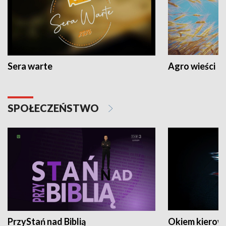
Sera warte
Agro wieści
SPOŁECZEŃSTWO
PrzyStań nad Biblią
Okiem kierow