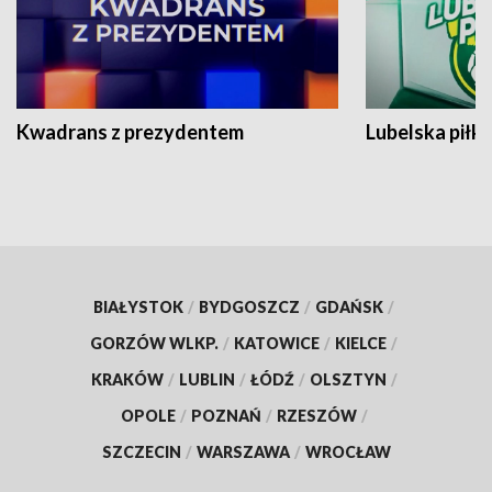
Kwadrans z prezydentem
Lubelska piłk
BIAŁYSTOK
/
BYDGOSZCZ
/
GDAŃSK
/
GORZÓW WLKP.
/
KATOWICE
/
KIELCE
/
KRAKÓW
/
LUBLIN
/
ŁÓDŹ
/
OLSZTYN
/
OPOLE
/
POZNAŃ
/
RZESZÓW
/
SZCZECIN
/
WARSZAWA
/
WROCŁAW