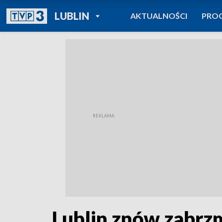
POWRÓT DO
LUBLIN
AKTUALNOŚCI
PRO
TVP REGIONY
Lublin znów zabrzm