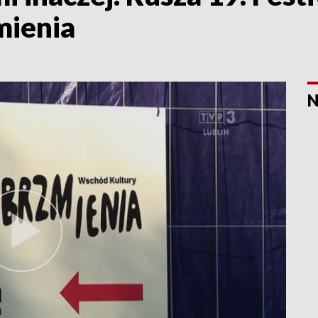
mienia
N