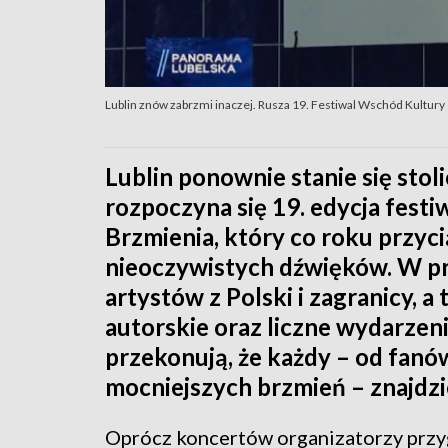
Lublin znów zabrzmi inaczej. Rusza 19. Festiwal Wschód Kultury
Lublin ponownie stanie się stol
rozpoczyna się 19. edycja fest
Brzmienia, który co roku przyc
nieoczywistych dźwięków. W pr
artystów z Polski i zagranicy, a
autorskie oraz liczne wydarzen
przekonują, że każdy – od fan
mocniejszych brzmień – znajdzie
Oprócz koncertów organizatorzy prz