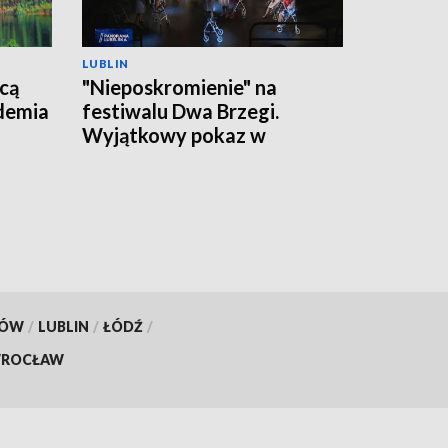
LUBLIN
cą
"Nieposkromienie" na
ademia
festiwalu Dwa Brzegi.
Wyjątkowy pokaz w
Kazimierzu Dolnym
KÓW
/
LUBLIN
/
ŁÓDŹ
/
ROCŁAW