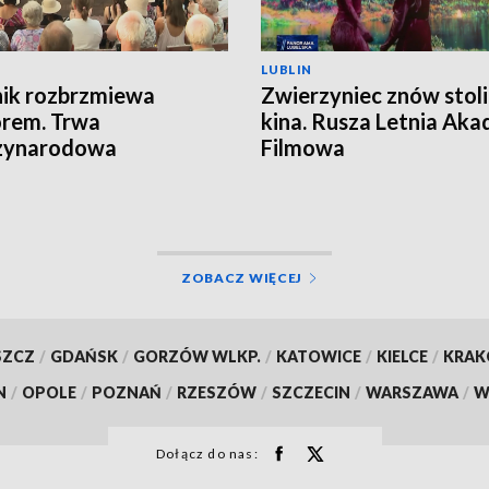
LUBLIN
ik rozbrzmiewa
Zwierzyniec znów stoli
orem. Trwa
kina. Rusza Letnia Ak
zynarodowa
Filmowa
LORIADA
ZOBACZ WIĘCEJ
SZCZ
/
GDAŃSK
/
GORZÓW WLKP.
/
KATOWICE
/
KIELCE
/
KRA
N
/
OPOLE
/
POZNAŃ
/
RZESZÓW
/
SZCZECIN
/
WARSZAWA
/
W
Dołącz do nas: