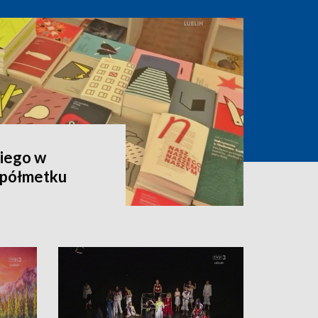
kiego w
 półmetku