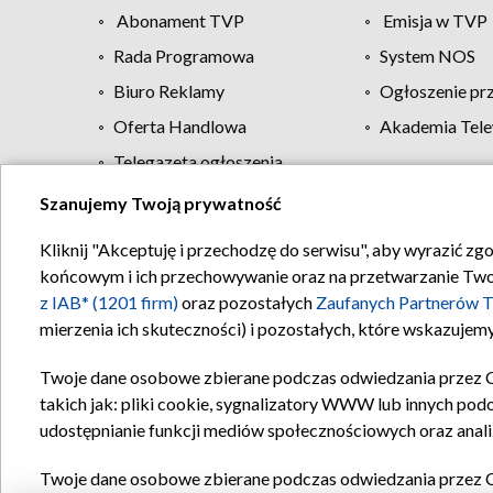
Abonament TVP
Emisja w TVP
Rada Programowa
System NOS
Biuro Reklamy
Ogłoszenie pr
Oferta Handlowa
Akademia Tele
Telegazeta ogłoszenia
Szanujemy Twoją prywatność
Regulamin TVP
Kliknij "Akceptuję i przechodzę do serwisu", aby wyrazić zg
końcowym i ich przechowywanie oraz na przetwarzanie Twoich
z IAB* (1201 firm)
oraz pozostałych
Zaufanych Partnerów T
mierzenia ich skuteczności) i pozostałych, które wskazujemy
Twoje dane osobowe zbierane podczas odwiedzania przez 
takich jak: pliki cookie, sygnalizatory WWW lub innych pod
udostępnianie funkcji mediów społecznościowych oraz anali
Twoje dane osobowe zbierane podczas odwiedzania przez 