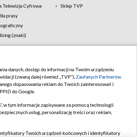
 Telewizja Cyfrowa
Sklep TVP
la prasy
tograficzny
sing (znaki)
klamy
Kontakt
rania danych, dostęp do informacji na Twoim urządzeniu
idacji (zwaną dalej również „TVP”),
Zaufanych Partnerów
anego dopasowania reklam do Twoich zainteresowań i
a PPID do Google.
”, w tym informacje zapisywane za pomocą technologii
zpiecznych usług, personalizację treści oraz reklam,
identyfikatory Twoich urządzeń końcowych i identyfikatory