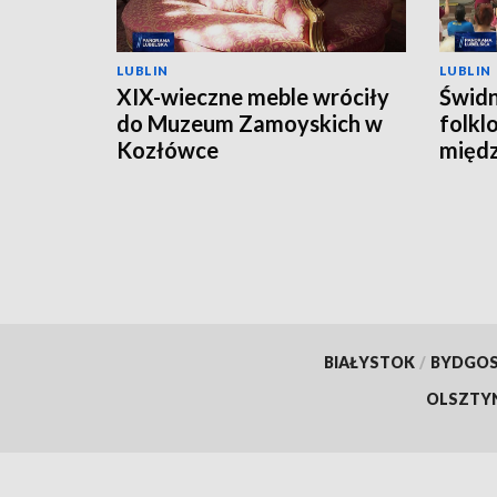
LUBLIN
LUBLIN
XIX-wieczne meble wróciły
Świdn
do Muzeum Zamoyskich w
folkl
Kozłówce
międ
FOLK
BIAŁYSTOK
/
BYDGO
OLSZTY