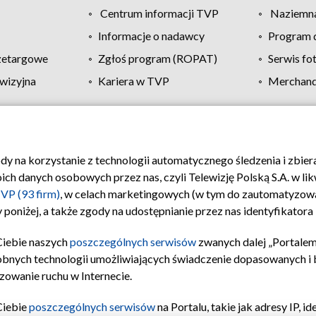
Centrum informacji TVP
Naziemna
Informacje o nadawcy
Program d
zetargowe
Zgłoś program (ROPAT)
Serwis fo
wizyjna
Kariera w TVP
Merchandi
Polityka prywatności
Moje zgody
Pomoc
Biuro re
ody na korzystanie z technologii automatycznego śledzenia i zbie
 danych osobowych przez nas, czyli Telewizję Polską S.A. w likw
VP (93 firm)
, w celach marketingowych (w tym do zautomatyzow
 poniżej, a także zgody na udostępnianie przez nas identyfikator
Ciebie naszych
poszczególnych serwisów
zwanych dalej „Portalem
obnych technologii umożliwiających świadczenie dopasowanych i be
zowanie ruchu w Internecie.
Ciebie
poszczególnych serwisów
na Portalu, takie jak adresy IP, 