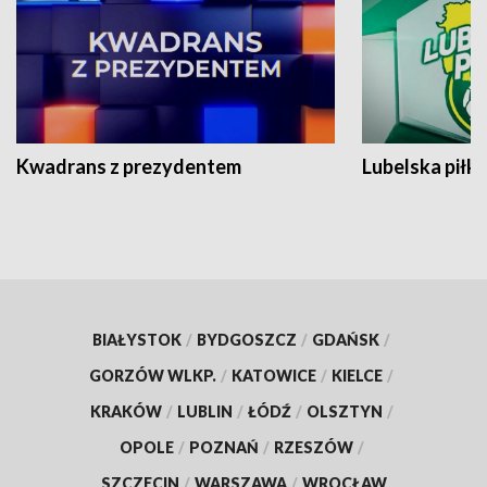
Kwadrans z prezydentem
Lubelska piłk
BIAŁYSTOK
/
BYDGOSZCZ
/
GDAŃSK
/
GORZÓW WLKP.
/
KATOWICE
/
KIELCE
/
KRAKÓW
/
LUBLIN
/
ŁÓDŹ
/
OLSZTYN
/
OPOLE
/
POZNAŃ
/
RZESZÓW
/
SZCZECIN
/
WARSZAWA
/
WROCŁAW