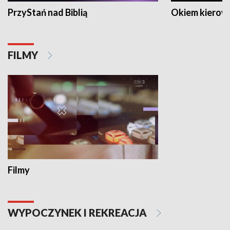
PrzyStań nad Biblią
Okiem kierow
FILMY
Filmy
WYPOCZYNEK I REKREACJA