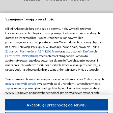
Szanujemy Twoją prywatność
Dołącz do nas:
Kliknij "Akceptuję i przechodzę do serwisu", aby wyrazić zgody na
korzystanie z technologii automatycznego śledzenia i zbierania danych,
TVP
dostęp do informacji na Twoim urządzeniu końcowym i ich
Abonament TVP
przechowywanie oraz na przetwarzanie Twoich danych osobowych przez
Regulamin TVP
nas, czyli Telewizję Polską S.A. w likwidacji (zwaną dalej również „TVP”),
Emisja w TVP
Polityka prywatności
Zaufanych Partnerów z IAB* (1201 firm)
oraz pozostałych
Zaufanych
Partnerów TVP (93 firm)
, w celach marketingowych (w tym do
Centrum informacji TVP
Moje zgody
zautomatyzowanego dopasowania reklam do Twoich zainteresowań i
mierzenia ich skuteczności) i pozostałych, które wskazujemy poniżej, a
Naziemna Telewizja Cyfrowa
Pomoc
także zgody na udostępnianie przez nas identyfikatora PPID do Google.
Sklep TVP
Biuro reklamy
Twoje dane osobowe zbierane podczas odwiedzania przez Ciebie naszych
Rada Programowa
Kontakt
poszczególnych serwisów
zwanych dalej „Portalem”, w tym informacje
zapisywane za pomocą technologii takich jak: pliki cookie, sygnalizatory
System NOS
WWW lub innych podobnych technologii umożliwiających świadczenie
dopasowanych i bezpiecznych usług, personalizację treści oraz reklam,
Informacje o nadawcy
Kanały
udostępnianie funkcji mediów społecznościowych oraz analizowanie
Akceptuję i przechodzę do serwisu
ruchu w Internecie.
Program dla prasy
©2026 Telewizja Polska S.A. w likwidacji