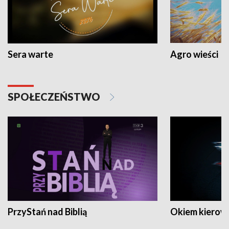
Sera warte
Agro wieści
SPOŁECZEŃSTWO
PrzyStań nad Biblią
Okiem kierow