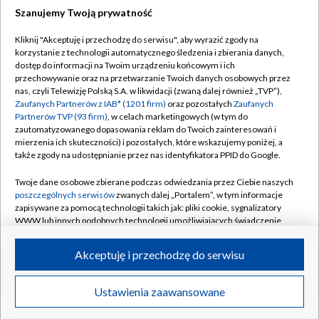
Szanujemy Twoją prywatność
Dołącz do nas:
Kliknij "Akceptuję i przechodzę do serwisu", aby wyrazić zgody na
korzystanie z technologii automatycznego śledzenia i zbierania danych,
TVP
dostęp do informacji na Twoim urządzeniu końcowym i ich
Abonament TVP
przechowywanie oraz na przetwarzanie Twoich danych osobowych przez
Regulamin TVP
nas, czyli Telewizję Polską S.A. w likwidacji (zwaną dalej również „TVP”),
Emisja w TVP
Polityka prywatności
Zaufanych Partnerów z IAB* (1201 firm)
oraz pozostałych
Zaufanych
Partnerów TVP (93 firm)
, w celach marketingowych (w tym do
Centrum informacji TVP
Moje zgody
zautomatyzowanego dopasowania reklam do Twoich zainteresowań i
mierzenia ich skuteczności) i pozostałych, które wskazujemy poniżej, a
Naziemna Telewizja Cyfrowa
Pomoc
także zgody na udostępnianie przez nas identyfikatora PPID do Google.
Sklep TVP
Biuro reklamy
Twoje dane osobowe zbierane podczas odwiedzania przez Ciebie naszych
Rada Programowa
Kontakt
poszczególnych serwisów
zwanych dalej „Portalem”, w tym informacje
zapisywane za pomocą technologii takich jak: pliki cookie, sygnalizatory
System NOS
WWW lub innych podobnych technologii umożliwiających świadczenie
dopasowanych i bezpiecznych usług, personalizację treści oraz reklam,
Informacje o nadawcy
Kanały
udostępnianie funkcji mediów społecznościowych oraz analizowanie
Akceptuję i przechodzę do serwisu
ruchu w Internecie.
Program dla prasy
©2026 Telewizja Polska S.A. w likwidacji
Biuro Reklamy
Twoje dane osobowe zbierane podczas odwiedzania przez Ciebie
Ustawienia zaawansowane
poszczególnych serwisów
na Portalu, takie jak adresy IP, identyfikatory
Ogłoszenie przetargowe
Twoich urządzeń końcowych i identyfikatory plików cookie, informacje o