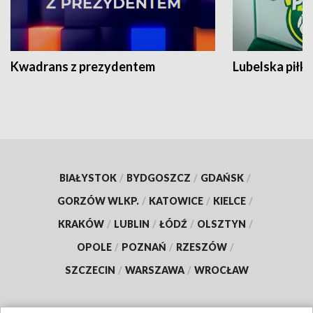
Kwadrans z prezydentem
Lubelska piłk
BIAŁYSTOK
/
BYDGOSZCZ
/
GDAŃSK
/
GORZÓW WLKP.
/
KATOWICE
/
KIELCE
/
KRAKÓW
/
LUBLIN
/
ŁÓDŹ
/
OLSZTYN
/
OPOLE
/
POZNAŃ
/
RZESZÓW
/
SZCZECIN
/
WARSZAWA
/
WROCŁAW