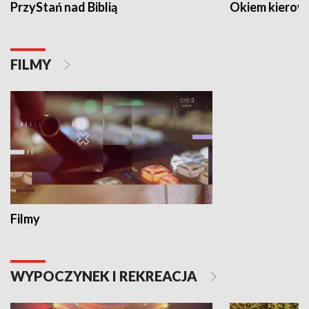
PrzyStań nad Biblią
Okiem kierow
FILMY
Filmy
WYPOCZYNEK I REKREACJA