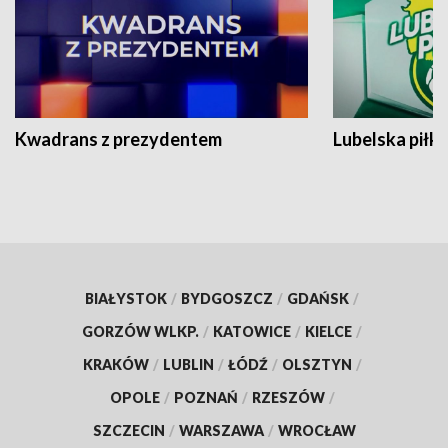
Kwadrans z prezydentem
Lubelska piłk
BIAŁYSTOK
/
BYDGOSZCZ
/
GDAŃSK
/
GORZÓW WLKP.
/
KATOWICE
/
KIELCE
/
KRAKÓW
/
LUBLIN
/
ŁÓDŹ
/
OLSZTYN
/
OPOLE
/
POZNAŃ
/
RZESZÓW
/
SZCZECIN
/
WARSZAWA
/
WROCŁAW