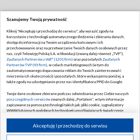
Szanujemy Twoją prywatność
Dołącz do nas:
Kliknij "Akceptuję i przechodzę do serwisu", aby wyrazić zgody na
korzystanie z technologii automatycznego śledzenia i zbierania danych,
TVP
dostęp do informacji na Twoim urządzeniu końcowym i ich
Abonament TVP
przechowywanie oraz na przetwarzanie Twoich danych osobowych przez
Regulamin TVP
nas, czyli Telewizję Polską S.A. w likwidacji (zwaną dalej również „TVP”),
Emisja w TVP
Polityka prywatności
Zaufanych Partnerów z IAB* (1201 firm)
oraz pozostałych
Zaufanych
Partnerów TVP (93 firm)
, w celach marketingowych (w tym do
Centrum informacji TVP
Moje zgody
zautomatyzowanego dopasowania reklam do Twoich zainteresowań i
mierzenia ich skuteczności) i pozostałych, które wskazujemy poniżej, a
Naziemna Telewizja Cyfrowa
Pomoc
także zgody na udostępnianie przez nas identyfikatora PPID do Google.
Sklep TVP
Biuro reklamy
Twoje dane osobowe zbierane podczas odwiedzania przez Ciebie naszych
Rada Programowa
Kontakt
poszczególnych serwisów
zwanych dalej „Portalem”, w tym informacje
zapisywane za pomocą technologii takich jak: pliki cookie, sygnalizatory
System NOS
WWW lub innych podobnych technologii umożliwiających świadczenie
dopasowanych i bezpiecznych usług, personalizację treści oraz reklam,
Informacje o nadawcy
Kanały
udostępnianie funkcji mediów społecznościowych oraz analizowanie
Akceptuję i przechodzę do serwisu
ruchu w Internecie.
Program dla prasy
©2026 Telewizja Polska S.A. w likwidacji
Biuro Reklamy
Twoje dane osobowe zbierane podczas odwiedzania przez Ciebie