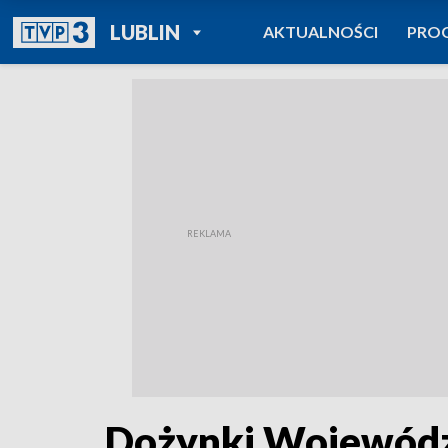
POWRÓT DO
LUBLIN
AKTUALNOŚCI
PRO
TVP REGIONY
Dożynki Wojewódz