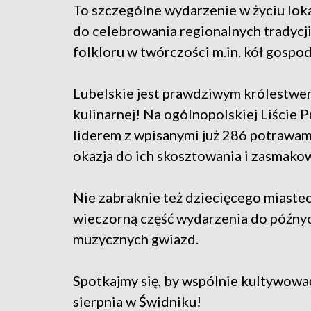
To szczególne wydarzenie w życiu loka
do celebrowania regionalnych tradycj
folkloru w twórczości m.in. kół gospo
Lubelskie jest prawdziwym królestwem
kulinarnej! Na ogólnopolskiej Liście 
liderem z wpisanymi już 286 potrawa
okazja do ich skosztowania i zasmako
Nie zabraknie też dziecięcego miastec
wieczorną część wydarzenia do późny
muzycznych gwiazd.
Spotkajmy się, by wspólnie kultywować
sierpnia w Świdniku!