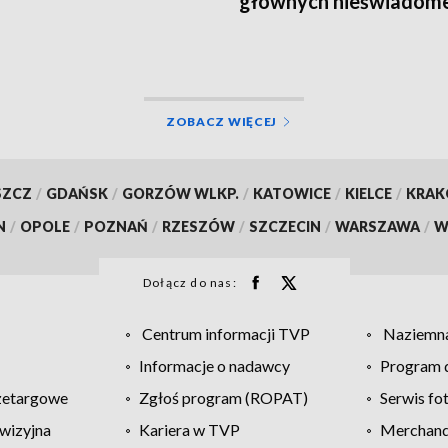
głównych nieświadom
turysty
ZOBACZ WIĘCEJ
SZCZ
/
GDAŃSK
/
GORZÓW WLKP.
/
KATOWICE
/
KIELCE
/
KRA
N
/
OPOLE
/
POZNAŃ
/
RZESZÓW
/
SZCZECIN
/
WARSZAWA
/
W
Dołącz do nas:
Centrum informacji TVP
Naziemna
Informacje o nadawcy
Program d
zetargowe
Zgłoś program (ROPAT)
Serwis fo
wizyjna
Kariera w TVP
Merchandi