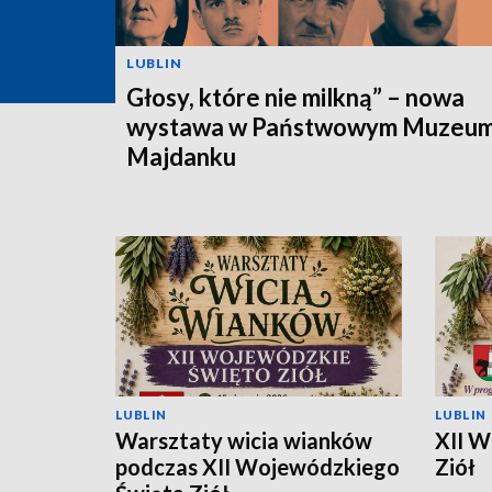
LUBLIN
Głosy, które nie milkną” – nowa
wystawa w Państwowym Muzeum
Majdanku
LUBLIN
LUBLIN
Warsztaty wicia wianków
XII W
podczas XII Wojewódzkiego
Ziół