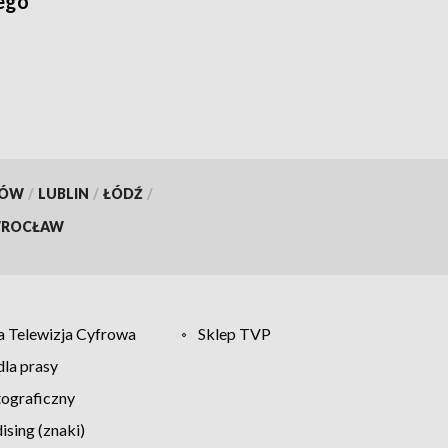
ego
KÓW
/
LUBLIN
/
ŁÓDŹ
/
ROCŁAW
 Telewizja Cyfrowa
Sklep TVP
la prasy
tograficzny
sing (znaki)