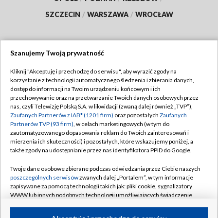
SZCZECIN
/
WARSZAWA
/
WROCŁAW
Szanujemy Twoją prywatność
Dołącz do nas:
Kliknij "Akceptuję i przechodzę do serwisu", aby wyrazić zgody na
korzystanie z technologii automatycznego śledzenia i zbierania danych,
TVP
dostęp do informacji na Twoim urządzeniu końcowym i ich
Abonament TVP
przechowywanie oraz na przetwarzanie Twoich danych osobowych przez
Regulamin TVP
nas, czyli Telewizję Polską S.A. w likwidacji (zwaną dalej również „TVP”),
Emisja w TVP
Polityka prywatności
Zaufanych Partnerów z IAB* (1201 firm)
oraz pozostałych
Zaufanych
Partnerów TVP (93 firm)
, w celach marketingowych (w tym do
Centrum informacji TVP
Moje zgody
zautomatyzowanego dopasowania reklam do Twoich zainteresowań i
mierzenia ich skuteczności) i pozostałych, które wskazujemy poniżej, a
Naziemna Telewizja Cyfrowa
Pomoc
także zgody na udostępnianie przez nas identyfikatora PPID do Google.
Sklep TVP
Biuro reklamy
Twoje dane osobowe zbierane podczas odwiedzania przez Ciebie naszych
Rada Programowa
Kontakt
poszczególnych serwisów
zwanych dalej „Portalem”, w tym informacje
zapisywane za pomocą technologii takich jak: pliki cookie, sygnalizatory
System NOS
WWW lub innych podobnych technologii umożliwiających świadczenie
dopasowanych i bezpiecznych usług, personalizację treści oraz reklam,
Informacje o nadawcy
Kanały
udostępnianie funkcji mediów społecznościowych oraz analizowanie