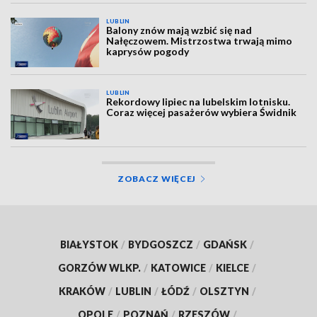
LUBLIN
Balony znów mają wzbić się nad
Nałęczowem. Mistrzostwa trwają mimo
kaprysów pogody
LUBLIN
Rekordowy lipiec na lubelskim lotnisku.
Coraz więcej pasażerów wybiera Świdnik
ZOBACZ WIĘCEJ
BIAŁYSTOK
/
BYDGOSZCZ
/
GDAŃSK
/
GORZÓW WLKP.
/
KATOWICE
/
KIELCE
/
KRAKÓW
/
LUBLIN
/
ŁÓDŹ
/
OLSZTYN
/
OPOLE
/
POZNAŃ
/
RZESZÓW
/