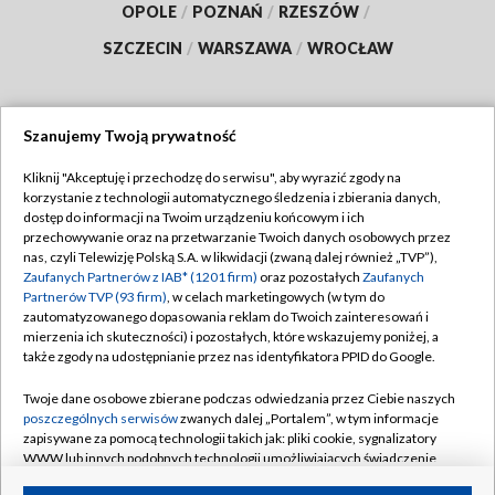
OPOLE
/
POZNAŃ
/
RZESZÓW
/
SZCZECIN
/
WARSZAWA
/
WROCŁAW
Szanujemy Twoją prywatność
Dołącz do nas:
Kliknij "Akceptuję i przechodzę do serwisu", aby wyrazić zgody na
korzystanie z technologii automatycznego śledzenia i zbierania danych,
TVP
dostęp do informacji na Twoim urządzeniu końcowym i ich
Abonament TVP
przechowywanie oraz na przetwarzanie Twoich danych osobowych przez
Regulamin TVP
nas, czyli Telewizję Polską S.A. w likwidacji (zwaną dalej również „TVP”),
Emisja w TVP
Polityka prywatności
Zaufanych Partnerów z IAB* (1201 firm)
oraz pozostałych
Zaufanych
Partnerów TVP (93 firm)
, w celach marketingowych (w tym do
Centrum informacji TVP
Moje zgody
zautomatyzowanego dopasowania reklam do Twoich zainteresowań i
mierzenia ich skuteczności) i pozostałych, które wskazujemy poniżej, a
Naziemna Telewizja Cyfrowa
Pomoc
także zgody na udostępnianie przez nas identyfikatora PPID do Google.
Sklep TVP
Biuro reklamy
Twoje dane osobowe zbierane podczas odwiedzania przez Ciebie naszych
Rada Programowa
Kontakt
poszczególnych serwisów
zwanych dalej „Portalem”, w tym informacje
zapisywane za pomocą technologii takich jak: pliki cookie, sygnalizatory
System NOS
WWW lub innych podobnych technologii umożliwiających świadczenie
dopasowanych i bezpiecznych usług, personalizację treści oraz reklam,
Informacje o nadawcy
Kanały