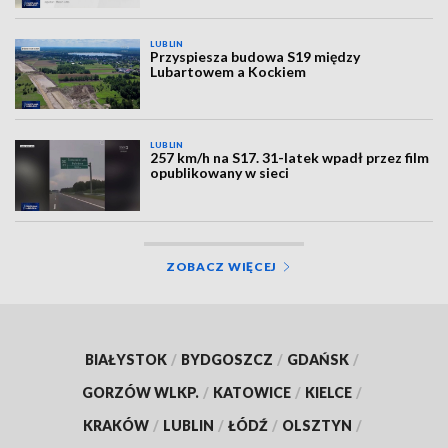
LUBLIN
Przyspiesza budowa S19 między
Lubartowem a Kockiem
LUBLIN
257 km/h na S17. 31-latek wpadł przez film
opublikowany w sieci
ZOBACZ WIĘCEJ
BIAŁYSTOK
/
BYDGOSZCZ
/
GDAŃSK
/
GORZÓW WLKP.
/
KATOWICE
/
KIELCE
/
KRAKÓW
/
LUBLIN
/
ŁÓDŹ
/
OLSZTYN
/