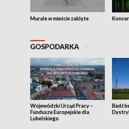
Murale w mieście zaklęte
Koncer
GOSPODARKA
Wojewódzki Urząd Pracy –
Badź b
Fundusze Europejskie dla
Dystry
Lubelskiego