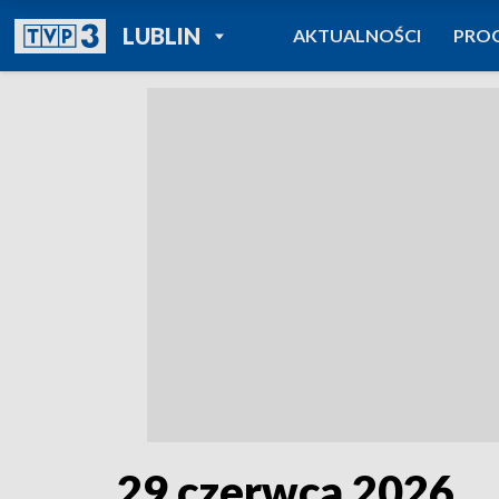
POWRÓT DO
LUBLIN
AKTUALNOŚCI
PRO
TVP REGIONY
29 czerwca 2026