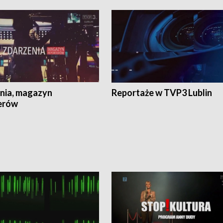
nia, magazyn
Reportaże w TVP3 Lublin
erów