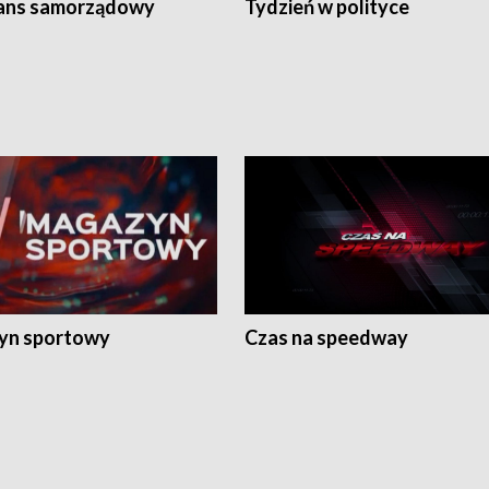
ans samorządowy
Tydzień w polityce
yn sportowy
Czas na speedway