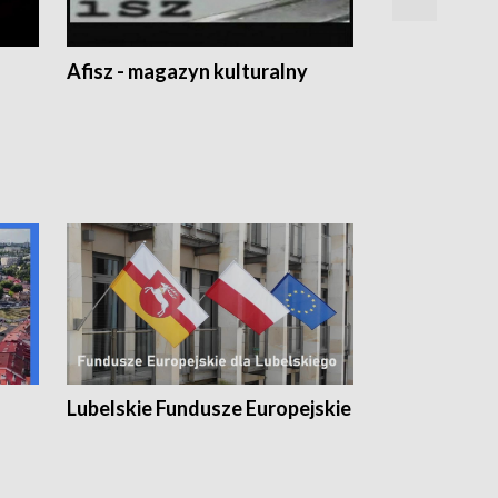
Afisz - magazyn kulturalny
Zobacz, co s
Lubelskie Fundusze Europejskie