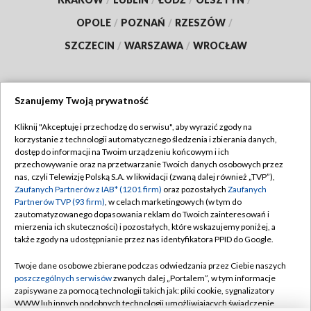
OPOLE
/
POZNAŃ
/
RZESZÓW
/
SZCZECIN
/
WARSZAWA
/
WROCŁAW
Szanujemy Twoją prywatność
Dołącz do nas:
Kliknij "Akceptuję i przechodzę do serwisu", aby wyrazić zgody na
korzystanie z technologii automatycznego śledzenia i zbierania danych,
TVP
dostęp do informacji na Twoim urządzeniu końcowym i ich
Abonament TVP
przechowywanie oraz na przetwarzanie Twoich danych osobowych przez
Regulamin TVP
nas, czyli Telewizję Polską S.A. w likwidacji (zwaną dalej również „TVP”),
Emisja w TVP
Polityka prywatności
Zaufanych Partnerów z IAB* (1201 firm)
oraz pozostałych
Zaufanych
Partnerów TVP (93 firm)
, w celach marketingowych (w tym do
Centrum informacji TVP
Moje zgody
zautomatyzowanego dopasowania reklam do Twoich zainteresowań i
mierzenia ich skuteczności) i pozostałych, które wskazujemy poniżej, a
Naziemna Telewizja Cyfrowa
Pomoc
także zgody na udostępnianie przez nas identyfikatora PPID do Google.
Sklep TVP
Biuro reklamy
Twoje dane osobowe zbierane podczas odwiedzania przez Ciebie naszych
Rada Programowa
Kontakt
poszczególnych serwisów
zwanych dalej „Portalem”, w tym informacje
zapisywane za pomocą technologii takich jak: pliki cookie, sygnalizatory
System NOS
WWW lub innych podobnych technologii umożliwiających świadczenie