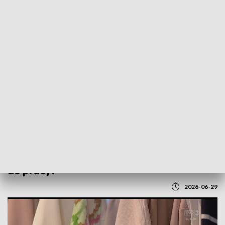
POWRÓT DO
LUBLIN
TVP REGIONY
Elegancja w czasie upałów. Jak ubrać się
do pracy?
2026-06-29