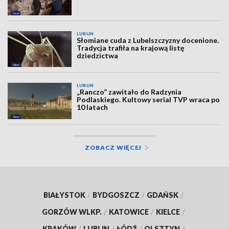
LUBLIN
Słomiane cuda z Lubelszczyzny docenione.
Tradycja trafiła na krajową listę
dziedzictwa
LUBLIN
„Ranczo” zawitało do Radzynia
Podlaskiego. Kultowy serial TVP wraca po
10 latach
ZOBACZ WIĘCEJ
BIAŁYSTOK
/
BYDGOSZCZ
/
GDAŃSK
/
GORZÓW WLKP.
/
KATOWICE
/
KIELCE
/
KRAKÓW
/
LUBLIN
/
ŁÓDŹ
/
OLSZTYN
/