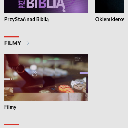
PrzyStań nad Biblią
Okiem kierow
FILMY
Filmy