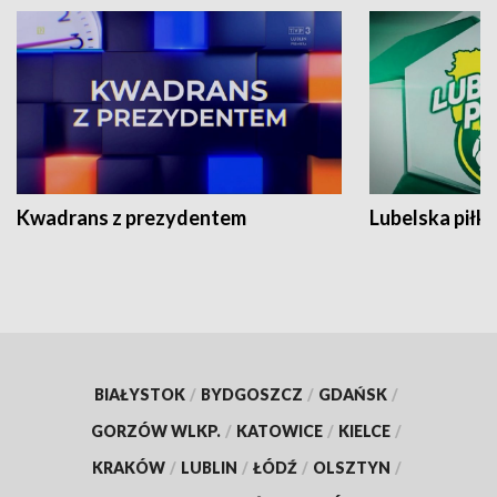
Kwadrans z prezydentem
Lubelska piłk
BIAŁYSTOK
/
BYDGOSZCZ
/
GDAŃSK
/
GORZÓW WLKP.
/
KATOWICE
/
KIELCE
/
KRAKÓW
/
LUBLIN
/
ŁÓDŹ
/
OLSZTYN
/