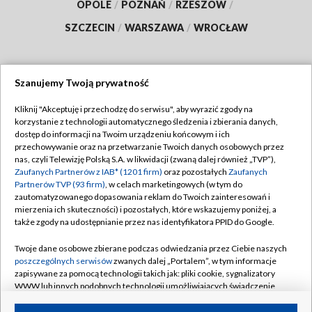
OPOLE
/
POZNAŃ
/
RZESZÓW
/
SZCZECIN
/
WARSZAWA
/
WROCŁAW
Szanujemy Twoją prywatność
Dołącz do nas:
Kliknij "Akceptuję i przechodzę do serwisu", aby wyrazić zgody na
korzystanie z technologii automatycznego śledzenia i zbierania danych,
TVP
dostęp do informacji na Twoim urządzeniu końcowym i ich
Abonament TVP
przechowywanie oraz na przetwarzanie Twoich danych osobowych przez
Regulamin TVP
nas, czyli Telewizję Polską S.A. w likwidacji (zwaną dalej również „TVP”),
Emisja w TVP
Polityka prywatności
Zaufanych Partnerów z IAB* (1201 firm)
oraz pozostałych
Zaufanych
Partnerów TVP (93 firm)
, w celach marketingowych (w tym do
Centrum informacji TVP
Moje zgody
zautomatyzowanego dopasowania reklam do Twoich zainteresowań i
mierzenia ich skuteczności) i pozostałych, które wskazujemy poniżej, a
Naziemna Telewizja Cyfrowa
Pomoc
także zgody na udostępnianie przez nas identyfikatora PPID do Google.
Sklep TVP
Biuro reklamy
Twoje dane osobowe zbierane podczas odwiedzania przez Ciebie naszych
Rada Programowa
Kontakt
poszczególnych serwisów
zwanych dalej „Portalem”, w tym informacje
zapisywane za pomocą technologii takich jak: pliki cookie, sygnalizatory
System NOS
WWW lub innych podobnych technologii umożliwiających świadczenie
dopasowanych i bezpiecznych usług, personalizację treści oraz reklam,
Informacje o nadawcy
Kanały
udostępnianie funkcji mediów społecznościowych oraz analizowanie