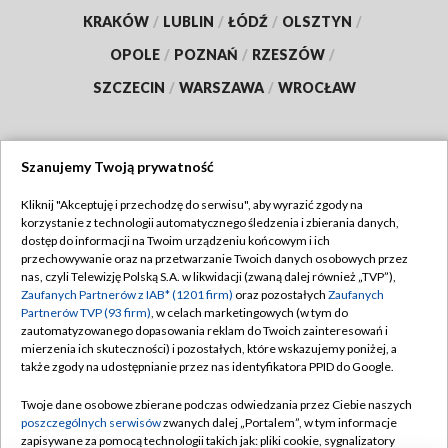
KRAKÓW
/
LUBLIN
/
ŁÓDŹ
/
OLSZTYN
/
OPOLE
/
POZNAŃ
/
RZESZÓW
/
SZCZECIN
/
WARSZAWA
/
WROCŁAW
Szanujemy Twoją prywatność
Dołącz do nas:
Kliknij "Akceptuję i przechodzę do serwisu", aby wyrazić zgody na
korzystanie z technologii automatycznego śledzenia i zbierania danych,
TVP
dostęp do informacji na Twoim urządzeniu końcowym i ich
Abonament TVP
przechowywanie oraz na przetwarzanie Twoich danych osobowych przez
Regulamin TVP
nas, czyli Telewizję Polską S.A. w likwidacji (zwaną dalej również „TVP”),
Emisja w TVP
Polityka prywatności
Zaufanych Partnerów z IAB* (1201 firm)
oraz pozostałych
Zaufanych
Partnerów TVP (93 firm)
, w celach marketingowych (w tym do
Centrum informacji TVP
Moje zgody
zautomatyzowanego dopasowania reklam do Twoich zainteresowań i
mierzenia ich skuteczności) i pozostałych, które wskazujemy poniżej, a
Naziemna Telewizja Cyfrowa
Pomoc
także zgody na udostępnianie przez nas identyfikatora PPID do Google.
Sklep TVP
Biuro reklamy
Twoje dane osobowe zbierane podczas odwiedzania przez Ciebie naszych
Rada Programowa
Kontakt
poszczególnych serwisów
zwanych dalej „Portalem”, w tym informacje
zapisywane za pomocą technologii takich jak: pliki cookie, sygnalizatory