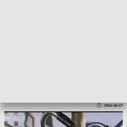
POWRÓT DO
LUBLIN
TVP REGIONY
Rowerowe święto w Lubartowie. Jutro
wyścigi
2026-06-27