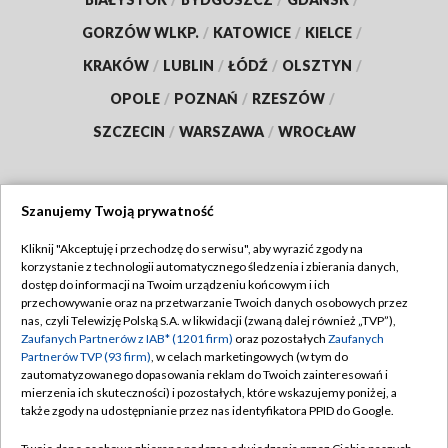
GORZÓW WLKP.
/
KATOWICE
/
KIELCE
/
KRAKÓW
/
LUBLIN
/
ŁÓDŹ
/
OLSZTYN
/
OPOLE
/
POZNAŃ
/
RZESZÓW
/
SZCZECIN
/
WARSZAWA
/
WROCŁAW
Szanujemy Twoją prywatność
Dołącz do nas:
Kliknij "Akceptuję i przechodzę do serwisu", aby wyrazić zgody na
korzystanie z technologii automatycznego śledzenia i zbierania danych,
TVP
dostęp do informacji na Twoim urządzeniu końcowym i ich
Abonament TVP
przechowywanie oraz na przetwarzanie Twoich danych osobowych przez
Regulamin TVP
nas, czyli Telewizję Polską S.A. w likwidacji (zwaną dalej również „TVP”),
Emisja w TVP
Polityka prywatności
Zaufanych Partnerów z IAB* (1201 firm)
oraz pozostałych
Zaufanych
Partnerów TVP (93 firm)
, w celach marketingowych (w tym do
Centrum informacji TVP
Moje zgody
zautomatyzowanego dopasowania reklam do Twoich zainteresowań i
mierzenia ich skuteczności) i pozostałych, które wskazujemy poniżej, a
Naziemna Telewizja Cyfrowa
Pomoc
także zgody na udostępnianie przez nas identyfikatora PPID do Google.
Sklep TVP
Biuro reklamy