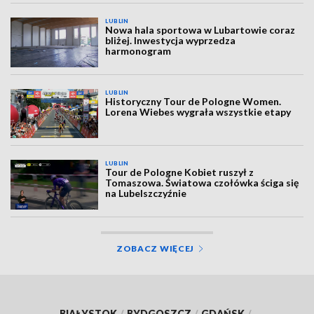
LUBLIN
Nowa hala sportowa w Lubartowie coraz
bliżej. Inwestycja wyprzedza
harmonogram
LUBLIN
Historyczny Tour de Pologne Women.
Lorena Wiebes wygrała wszystkie etapy
LUBLIN
Tour de Pologne Kobiet ruszył z
Tomaszowa. Światowa czołówka ściga się
na Lubelszczyźnie
ZOBACZ WIĘCEJ
BIAŁYSTOK
/
BYDGOSZCZ
/
GDAŃSK
/