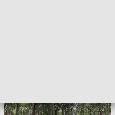
POWRÓT DO
LUBLIN
TVP REGIONY
Rowerem przez Roztocze. Trwa rajd Tour
de Roztocze
2026-06-27