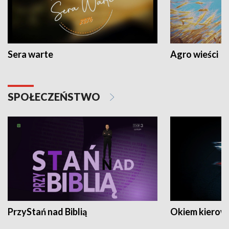
Sera warte
Agro wieści
SPOŁECZEŃSTWO
PrzyStań nad Biblią
Okiem kierow