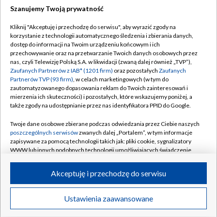
Szanujemy Twoją prywatność
Dołącz do nas:
Kliknij "Akceptuję i przechodzę do serwisu", aby wyrazić zgody na
korzystanie z technologii automatycznego śledzenia i zbierania danych,
TVP
dostęp do informacji na Twoim urządzeniu końcowym i ich
Abonament TVP
przechowywanie oraz na przetwarzanie Twoich danych osobowych przez
Regulamin TVP
nas, czyli Telewizję Polską S.A. w likwidacji (zwaną dalej również „TVP”),
Emisja w TVP
Polityka prywatności
Zaufanych Partnerów z IAB* (1201 firm)
oraz pozostałych
Zaufanych
Partnerów TVP (93 firm)
, w celach marketingowych (w tym do
Centrum informacji TVP
Moje zgody
zautomatyzowanego dopasowania reklam do Twoich zainteresowań i
mierzenia ich skuteczności) i pozostałych, które wskazujemy poniżej, a
Naziemna Telewizja Cyfrowa
Pomoc
także zgody na udostępnianie przez nas identyfikatora PPID do Google.
Sklep TVP
Biuro reklamy
Twoje dane osobowe zbierane podczas odwiedzania przez Ciebie naszych
Rada Programowa
Kontakt
poszczególnych serwisów
zwanych dalej „Portalem”, w tym informacje
zapisywane za pomocą technologii takich jak: pliki cookie, sygnalizatory
System NOS
WWW lub innych podobnych technologii umożliwiających świadczenie
dopasowanych i bezpiecznych usług, personalizację treści oraz reklam,
Informacje o nadawcy
Kanały
udostępnianie funkcji mediów społecznościowych oraz analizowanie
Akceptuję i przechodzę do serwisu
ruchu w Internecie.
Program dla prasy
©2026 Telewizja Polska S.A. w likwidacji
Biuro Reklamy
Twoje dane osobowe zbierane podczas odwiedzania przez Ciebie
Ustawienia zaawansowane
poszczególnych serwisów
na Portalu, takie jak adresy IP, identyfikatory
Ogłoszenie przetargowe
Twoich urządzeń końcowych i identyfikatory plików cookie, informacje o