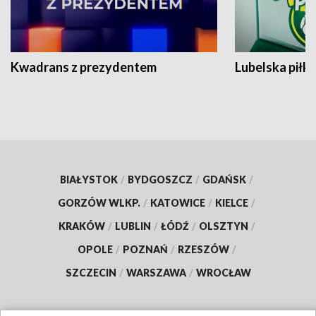
Kwadrans z prezydentem
Lubelska piłk
BIAŁYSTOK
/
BYDGOSZCZ
/
GDAŃSK
/
GORZÓW WLKP.
/
KATOWICE
/
KIELCE
/
KRAKÓW
/
LUBLIN
/
ŁÓDŹ
/
OLSZTYN
/
OPOLE
/
POZNAŃ
/
RZESZÓW
/
SZCZECIN
/
WARSZAWA
/
WROCŁAW