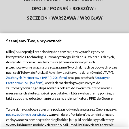
OPOLE
/
POZNAŃ
/
RZESZÓW
/
SZCZECIN
/
WARSZAWA
/
WROCŁAW
Szanujemy Twoją prywatność
Dołącz do nas:
Kliknij "Akceptuję i przechodzę do serwisu", aby wyrazić zgody na
korzystanie z technologii automatycznego śledzenia i zbierania danych,
TVP
dostęp do informacji na Twoim urządzeniu końcowym i ich
Abonament TVP
przechowywanie oraz na przetwarzanie Twoich danych osobowych przez
Regulamin TVP
nas, czyli Telewizję Polską S.A. w likwidacji (zwaną dalej również „TVP”),
Emisja w TVP
Polityka prywatności
Zaufanych Partnerów z IAB* (1201 firm)
oraz pozostałych
Zaufanych
Partnerów TVP (93 firm)
, w celach marketingowych (w tym do
Centrum informacji TVP
Moje zgody
zautomatyzowanego dopasowania reklam do Twoich zainteresowań i
mierzenia ich skuteczności) i pozostałych, które wskazujemy poniżej, a
Naziemna Telewizja Cyfrowa
Pomoc
także zgody na udostępnianie przez nas identyfikatora PPID do Google.
Sklep TVP
Biuro reklamy
Twoje dane osobowe zbierane podczas odwiedzania przez Ciebie naszych
Rada Programowa
Kontakt
poszczególnych serwisów
zwanych dalej „Portalem”, w tym informacje
zapisywane za pomocą technologii takich jak: pliki cookie, sygnalizatory
System NOS
WWW lub innych podobnych technologii umożliwiających świadczenie