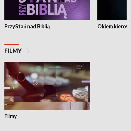
PrzyStań nad Biblią
Okiem kierow
FILMY
Filmy