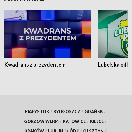
Kwadrans z prezydentem
Lubelska piłk
BIAŁYSTOK
/
BYDGOSZCZ
/
GDAŃSK
/
GORZÓW WLKP.
/
KATOWICE
/
KIELCE
/
KRAKÓW
/
LUBLIN
/
ŁÓDŹ
/
OLSZTYN
/