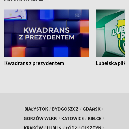
Kwadrans z prezydentem
Lubelska piłk
BIAŁYSTOK
/
BYDGOSZCZ
/
GDAŃSK
/
GORZÓW WLKP.
/
KATOWICE
/
KIELCE
/
KRAKÓW
/
LUBLIN
/
ŁÓDŹ
/
OLSZTYN
/