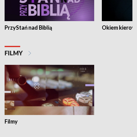
PrzyStań nad Biblią
Okiem kierow
FILMY
Filmy