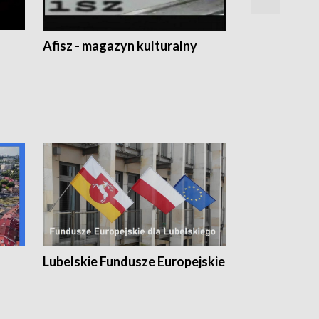
Afisz - magazyn kulturalny
Zobacz, co s
Lubelskie Fundusze Europejskie