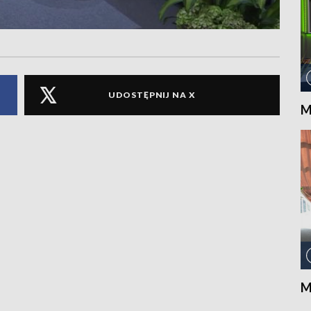
UDOSTĘPNIJ NA X
M
M