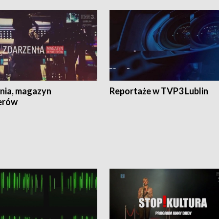
nia, magazyn
Reportaże w TVP3 Lublin
erów