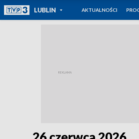
POWRÓT DO
LUBLIN
AKTUALNOŚCI
PRO
TVP REGIONY
26 czerwca 2026