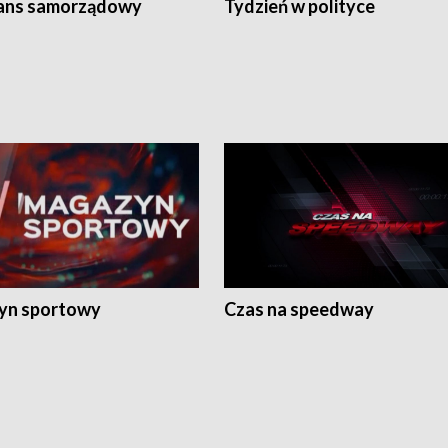
ans samorządowy
Tydzień w polityce
yn sportowy
Czas na speedway