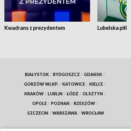
Kwadrans z prezydentem
Lubelska piłk
BIAŁYSTOK
/
BYDGOSZCZ
/
GDAŃSK
/
GORZÓW WLKP.
/
KATOWICE
/
KIELCE
/
KRAKÓW
/
LUBLIN
/
ŁÓDŹ
/
OLSZTYN
/
OPOLE
/
POZNAŃ
/
RZESZÓW
/
SZCZECIN
/
WARSZAWA
/
WROCŁAW