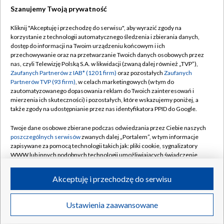
Szanujemy Twoją prywatność
Dołącz do nas:
Kliknij "Akceptuję i przechodzę do serwisu", aby wyrazić zgody na
korzystanie z technologii automatycznego śledzenia i zbierania danych,
TVP
dostęp do informacji na Twoim urządzeniu końcowym i ich
Abonament TVP
przechowywanie oraz na przetwarzanie Twoich danych osobowych przez
Regulamin TVP
nas, czyli Telewizję Polską S.A. w likwidacji (zwaną dalej również „TVP”),
Emisja w TVP
Polityka prywatności
Zaufanych Partnerów z IAB* (1201 firm)
oraz pozostałych
Zaufanych
Partnerów TVP (93 firm)
, w celach marketingowych (w tym do
Centrum informacji TVP
Moje zgody
zautomatyzowanego dopasowania reklam do Twoich zainteresowań i
mierzenia ich skuteczności) i pozostałych, które wskazujemy poniżej, a
Naziemna Telewizja Cyfrowa
Pomoc
także zgody na udostępnianie przez nas identyfikatora PPID do Google.
Sklep TVP
Biuro reklamy
Twoje dane osobowe zbierane podczas odwiedzania przez Ciebie naszych
Rada Programowa
Kontakt
poszczególnych serwisów
zwanych dalej „Portalem”, w tym informacje
zapisywane za pomocą technologii takich jak: pliki cookie, sygnalizatory
System NOS
WWW lub innych podobnych technologii umożliwiających świadczenie
dopasowanych i bezpiecznych usług, personalizację treści oraz reklam,
Informacje o nadawcy
Kanały
udostępnianie funkcji mediów społecznościowych oraz analizowanie
Akceptuję i przechodzę do serwisu
ruchu w Internecie.
Program dla prasy
©2026 Telewizja Polska S.A. w likwidacji
Biuro Reklamy
Twoje dane osobowe zbierane podczas odwiedzania przez Ciebie
Ustawienia zaawansowane
poszczególnych serwisów
na Portalu, takie jak adresy IP, identyfikatory
Ogłoszenie przetargowe
Twoich urządzeń końcowych i identyfikatory plików cookie, informacje o