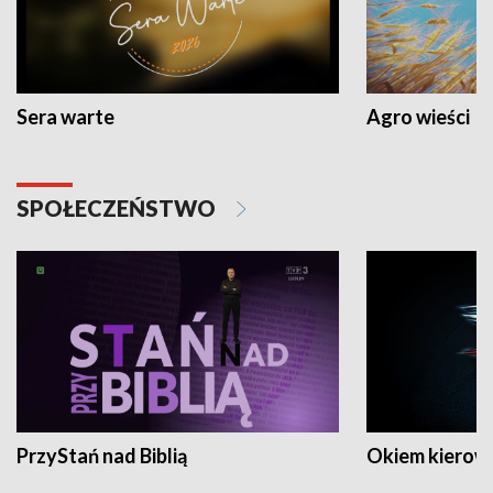
Sera warte
Agro wieści
SPOŁECZEŃSTWO
PrzyStań nad Biblią
Okiem kierow