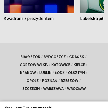
Kwadrans z prezydentem
Lubelska piłk
BIAŁYSTOK
/
BYDGOSZCZ
/
GDAŃSK
/
GORZÓW WLKP.
/
KATOWICE
/
KIELCE
/
KRAKÓW
/
LUBLIN
/
ŁÓDŹ
/
OLSZTYN
/
OPOLE
/
POZNAŃ
/
RZESZÓW
/
SZCZECIN
/
WARSZAWA
/
WROCŁAW
Szanujemy Twoją prywatność