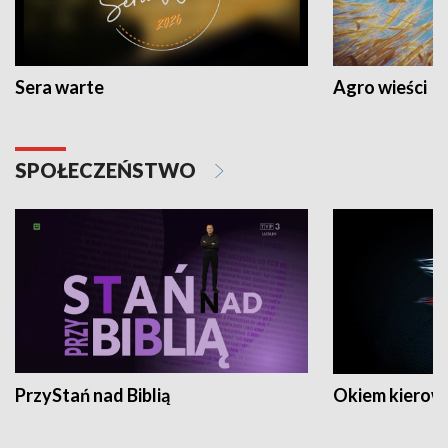
Sera warte
Agro wieści
SPOŁECZEŃSTWO
PrzyStań nad Biblią
Okiem kierow