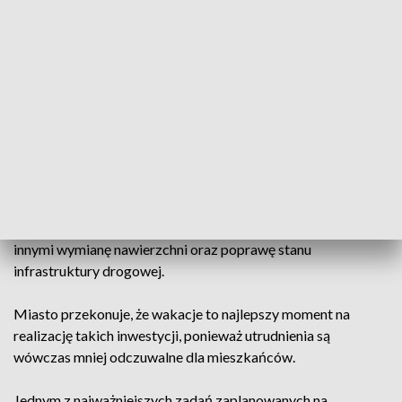
natężenie ruchu jest mniejsze, aby przyspieszyć modernizację
ulic.
Roboty prowadzone są między innymi przy ulicach
Janowskiej, Żeglarskiej i Nadbystrzyckiej. Trwają również
prace na Alei Warszawskiej oraz na jednym z najbardziej
ruchliwych skrzyżowań w mieście – Kraśnickiej z Głęboką i
Nałęczowską.
Jak podkreślają przedstawiciele Zarządu Dróg i Transportu
Miejskiego, zakres prowadzonych robót obejmuje między
innymi wymianę nawierzchni oraz poprawę stanu
infrastruktury drogowej.
Miasto przekonuje, że wakacje to najlepszy moment na
realizację takich inwestycji, ponieważ utrudnienia są
wówczas mniej odczuwalne dla mieszkańców.
Jednym z najważniejszych zadań zaplanowanych na