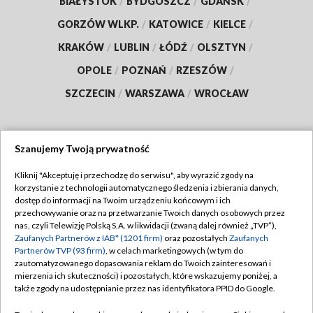
BIAŁYSTOK
/
BYDGOSZCZ
/
GDAŃSK
/
GORZÓW WLKP.
/
KATOWICE
/
KIELCE
/
KRAKÓW
/
LUBLIN
/
ŁÓDŹ
/
OLSZTYN
/
OPOLE
/
POZNAŃ
/
RZESZÓW
/
SZCZECIN
/
WARSZAWA
/
WROCŁAW
Szanujemy Twoją prywatność
Dołącz do nas:
Kliknij "Akceptuję i przechodzę do serwisu", aby wyrazić zgody na
korzystanie z technologii automatycznego śledzenia i zbierania danych,
TVP
dostęp do informacji na Twoim urządzeniu końcowym i ich
Abonament TVP
przechowywanie oraz na przetwarzanie Twoich danych osobowych przez
Regulamin TVP
nas, czyli Telewizję Polską S.A. w likwidacji (zwaną dalej również „TVP”),
Emisja w TVP
Polityka prywatności
Zaufanych Partnerów z IAB* (1201 firm)
oraz pozostałych
Zaufanych
Partnerów TVP (93 firm)
, w celach marketingowych (w tym do
Centrum informacji TVP
Moje zgody
zautomatyzowanego dopasowania reklam do Twoich zainteresowań i
mierzenia ich skuteczności) i pozostałych, które wskazujemy poniżej, a
Naziemna Telewizja Cyfrowa
Pomoc
także zgody na udostępnianie przez nas identyfikatora PPID do Google.
Sklep TVP
Biuro reklamy