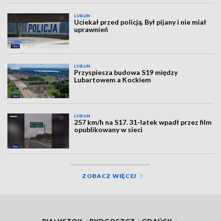
LUBLIN
Uciekał przed policją. Był pijany i nie miał
uprawnień
LUBLIN
Przyspiesza budowa S19 między
Lubartowem a Kockiem
LUBLIN
257 km/h na S17. 31-latek wpadł przez film
opublikowany w sieci
ZOBACZ WIĘCEJ