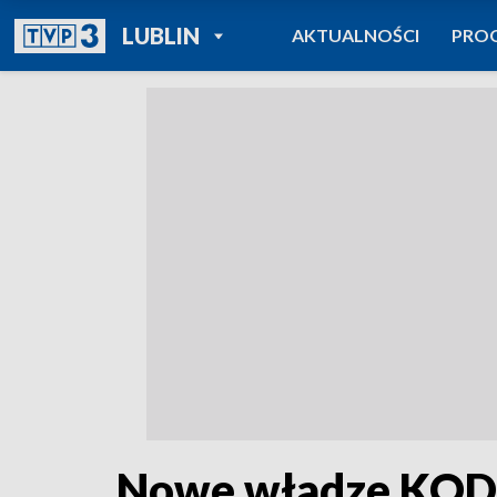
POWRÓT DO
LUBLIN
AKTUALNOŚCI
PRO
TVP REGIONY
Nowe władze KOD w