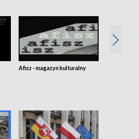
Afisz - magazyn kulturalny
Zobacz, co s