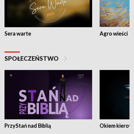
Sera warte
Agro wieści
SPOŁECZEŃSTWO
PrzyStań nad Biblią
Okiem kierow