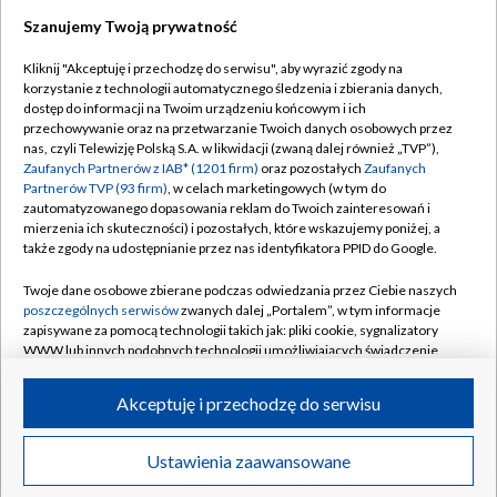
Szanujemy Twoją prywatność
Dołącz do nas:
Kliknij "Akceptuję i przechodzę do serwisu", aby wyrazić zgody na
korzystanie z technologii automatycznego śledzenia i zbierania danych,
TVP
dostęp do informacji na Twoim urządzeniu końcowym i ich
Abonament TVP
przechowywanie oraz na przetwarzanie Twoich danych osobowych przez
Regulamin TVP
nas, czyli Telewizję Polską S.A. w likwidacji (zwaną dalej również „TVP”),
Emisja w TVP
Polityka prywatności
Zaufanych Partnerów z IAB* (1201 firm)
oraz pozostałych
Zaufanych
Partnerów TVP (93 firm)
, w celach marketingowych (w tym do
Centrum informacji TVP
Moje zgody
zautomatyzowanego dopasowania reklam do Twoich zainteresowań i
mierzenia ich skuteczności) i pozostałych, które wskazujemy poniżej, a
Naziemna Telewizja Cyfrowa
Pomoc
także zgody na udostępnianie przez nas identyfikatora PPID do Google.
Sklep TVP
Biuro reklamy
Twoje dane osobowe zbierane podczas odwiedzania przez Ciebie naszych
Rada Programowa
Kontakt
poszczególnych serwisów
zwanych dalej „Portalem”, w tym informacje
zapisywane za pomocą technologii takich jak: pliki cookie, sygnalizatory
System NOS
WWW lub innych podobnych technologii umożliwiających świadczenie
dopasowanych i bezpiecznych usług, personalizację treści oraz reklam,
Informacje o nadawcy
Kanały
udostępnianie funkcji mediów społecznościowych oraz analizowanie
Akceptuję i przechodzę do serwisu
ruchu w Internecie.
Program dla prasy
©2026 Telewizja Polska S.A. w likwidacji
Biuro Reklamy
Twoje dane osobowe zbierane podczas odwiedzania przez Ciebie
Ustawienia zaawansowane
poszczególnych serwisów
na Portalu, takie jak adresy IP, identyfikatory
Ogłoszenie przetargowe
Twoich urządzeń końcowych i identyfikatory plików cookie, informacje o