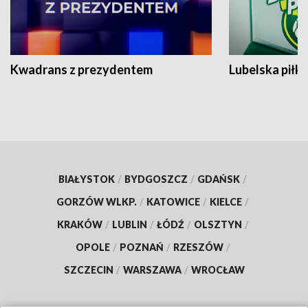
Kwadrans z prezydentem
Lubelska piłk
BIAŁYSTOK
/
BYDGOSZCZ
/
GDAŃSK
/
GORZÓW WLKP.
/
KATOWICE
/
KIELCE
/
KRAKÓW
/
LUBLIN
/
ŁÓDŹ
/
OLSZTYN
/
OPOLE
/
POZNAŃ
/
RZESZÓW
/
SZCZECIN
/
WARSZAWA
/
WROCŁAW