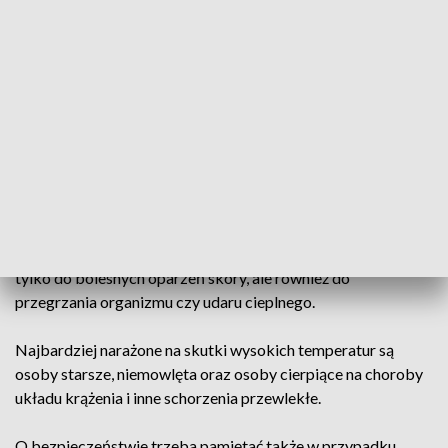
najwyższe.
Ratownicy podkreślają, że podstawą podczas upałów jest
regularne nawadnianie organizmu. Wodę należy pić często,
nawet wtedy, gdy nie odczuwamy jeszcze pragnienia.
Równie ważne są odpowiedni ubiór i ochrona przed słońcem.
Zalecane są lekkie, przewiewne ubrania w jasnych kolorach
oraz nakrycie głowy.
Długotrwałe przebywanie na słońcu może prowadzić nie
tylko do bolesnych oparzeń skóry, ale również do
przegrzania organizmu czy udaru cieplnego.
Najbardziej narażone na skutki wysokich temperatur są
osoby starsze, niemowlęta oraz osoby cierpiące na choroby
układu krążenia i inne schorzenia przewlekłe.
O bezpieczeństwie trzeba pamiętać także w przypadku