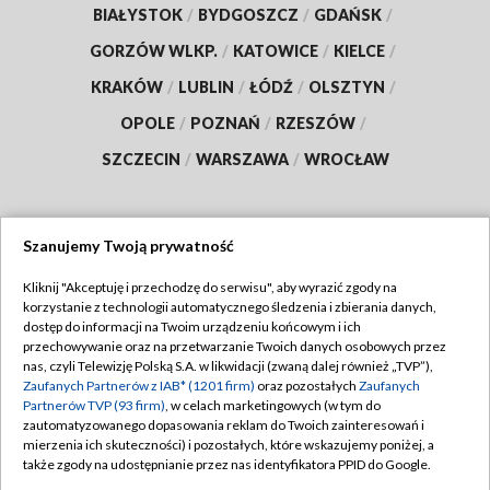
BIAŁYSTOK
/
BYDGOSZCZ
/
GDAŃSK
/
GORZÓW WLKP.
/
KATOWICE
/
KIELCE
/
KRAKÓW
/
LUBLIN
/
ŁÓDŹ
/
OLSZTYN
/
OPOLE
/
POZNAŃ
/
RZESZÓW
/
SZCZECIN
/
WARSZAWA
/
WROCŁAW
Szanujemy Twoją prywatność
Dołącz do nas:
Kliknij "Akceptuję i przechodzę do serwisu", aby wyrazić zgody na
korzystanie z technologii automatycznego śledzenia i zbierania danych,
TVP
dostęp do informacji na Twoim urządzeniu końcowym i ich
Abonament TVP
przechowywanie oraz na przetwarzanie Twoich danych osobowych przez
Regulamin TVP
nas, czyli Telewizję Polską S.A. w likwidacji (zwaną dalej również „TVP”),
Emisja w TVP
Polityka prywatności
Zaufanych Partnerów z IAB* (1201 firm)
oraz pozostałych
Zaufanych
Partnerów TVP (93 firm)
, w celach marketingowych (w tym do
Centrum informacji TVP
Moje zgody
zautomatyzowanego dopasowania reklam do Twoich zainteresowań i
mierzenia ich skuteczności) i pozostałych, które wskazujemy poniżej, a
Naziemna Telewizja Cyfrowa
Pomoc
także zgody na udostępnianie przez nas identyfikatora PPID do Google.
Sklep TVP