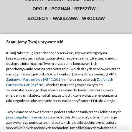
OPOLE
/
POZNAŃ
/
RZESZÓW
/
SZCZECIN
/
WARSZAWA
/
WROCŁAW
Szanujemy Twoją prywatność
Dołącz do nas:
Kliknij "Akceptuję i przechodzę do serwisu", aby wyrazić zgody na
korzystanie z technologii automatycznego śledzenia i zbierania danych,
TVP
dostęp do informacji na Twoim urządzeniu końcowym i ich
Abonament TVP
przechowywanie oraz na przetwarzanie Twoich danych osobowych przez
Regulamin TVP
nas, czyli Telewizję Polską S.A. w likwidacji (zwaną dalej również „TVP”),
Emisja w TVP
Polityka prywatności
Zaufanych Partnerów z IAB* (1201 firm)
oraz pozostałych
Zaufanych
Partnerów TVP (93 firm)
, w celach marketingowych (w tym do
Centrum informacji TVP
Moje zgody
zautomatyzowanego dopasowania reklam do Twoich zainteresowań i
mierzenia ich skuteczności) i pozostałych, które wskazujemy poniżej, a
Naziemna Telewizja Cyfrowa
Pomoc
także zgody na udostępnianie przez nas identyfikatora PPID do Google.
Sklep TVP
Biuro reklamy
Twoje dane osobowe zbierane podczas odwiedzania przez Ciebie naszych
Rada Programowa
Kontakt
poszczególnych serwisów
zwanych dalej „Portalem”, w tym informacje
zapisywane za pomocą technologii takich jak: pliki cookie, sygnalizatory
System NOS
WWW lub innych podobnych technologii umożliwiających świadczenie