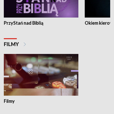
PrzyStań nad Biblią
Okiem kierow
FILMY
Filmy