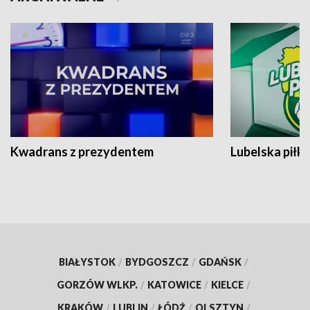
Kwadrans z prezydentem
Lubelska piłk
BIAŁYSTOK
/
BYDGOSZCZ
/
GDAŃSK
/
GORZÓW WLKP.
/
KATOWICE
/
KIELCE
/
KRAKÓW
/
LUBLIN
/
ŁÓDŹ
/
OLSZTYN
/