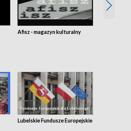
Afisz - magazyn kulturalny
Zobacz, co s
Lubelskie Fundusze Europejskie