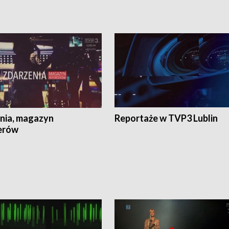
nia, magazyn
Reportaże w TVP3 Lublin
erów