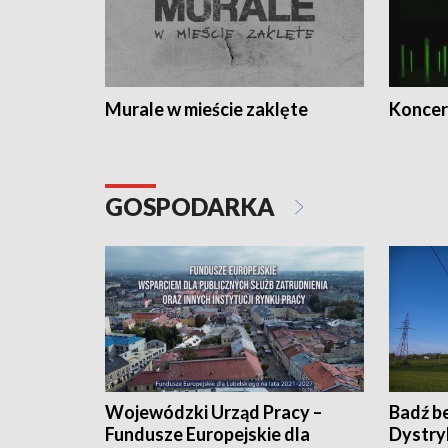
Murale w mieście zaklęte
Koncer
GOSPODARKA
Wojewódzki Urząd Pracy –
Badź b
Fundusze Europejskie dla
Dystry