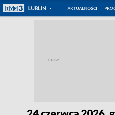
POWRÓT DO
LUBLIN
AKTUALNOŚCI
PRO
TVP REGIONY
24 czerwca 2026, g