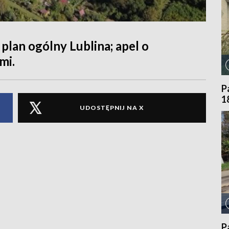
plan ogólny Lublina; apel o
mi.
P
1
UDOSTĘPNIJ NA X
P