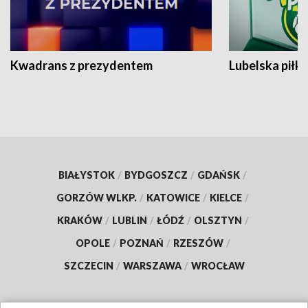
Kwadrans z prezydentem
Lubelska piłk
BIAŁYSTOK
/
BYDGOSZCZ
/
GDAŃSK
/
GORZÓW WLKP.
/
KATOWICE
/
KIELCE
/
KRAKÓW
/
LUBLIN
/
ŁÓDŹ
/
OLSZTYN
/
OPOLE
/
POZNAŃ
/
RZESZÓW
/
SZCZECIN
/
WARSZAWA
/
WROCŁAW