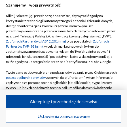
Szanujemy Twoją prywatność
Dołącz do nas:
Kliknij "Akceptuję i przechodzę do serwisu", aby wyrazić zgody na
korzystanie z technologii automatycznego śledzenia i zbierania danych,
TVP
dostęp do informacji na Twoim urządzeniu końcowym i ich
Abonament TVP
przechowywanie oraz na przetwarzanie Twoich danych osobowych przez
Regulamin TVP
nas, czyli Telewizję Polską S.A. w likwidacji (zwaną dalej również „TVP”),
Emisja w TVP
Polityka prywatności
Zaufanych Partnerów z IAB* (1201 firm)
oraz pozostałych
Zaufanych
Partnerów TVP (93 firm)
, w celach marketingowych (w tym do
Centrum informacji TVP
Moje zgody
zautomatyzowanego dopasowania reklam do Twoich zainteresowań i
mierzenia ich skuteczności) i pozostałych, które wskazujemy poniżej, a
Naziemna Telewizja Cyfrowa
Pomoc
także zgody na udostępnianie przez nas identyfikatora PPID do Google.
Sklep TVP
Biuro reklamy
Twoje dane osobowe zbierane podczas odwiedzania przez Ciebie naszych
Rada Programowa
Kontakt
poszczególnych serwisów
zwanych dalej „Portalem”, w tym informacje
zapisywane za pomocą technologii takich jak: pliki cookie, sygnalizatory
System NOS
WWW lub innych podobnych technologii umożliwiających świadczenie
dopasowanych i bezpiecznych usług, personalizację treści oraz reklam,
Informacje o nadawcy
Kanały
udostępnianie funkcji mediów społecznościowych oraz analizowanie
Akceptuję i przechodzę do serwisu
ruchu w Internecie.
Program dla prasy
©2026 Telewizja Polska S.A. w likwidacji
Biuro Reklamy
Twoje dane osobowe zbierane podczas odwiedzania przez Ciebie
Ustawienia zaawansowane
poszczególnych serwisów
na Portalu, takie jak adresy IP, identyfikatory
Ogłoszenie przetargowe
Twoich urządzeń końcowych i identyfikatory plików cookie, informacje o