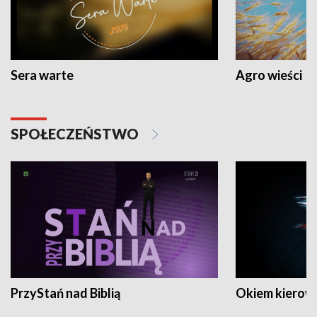
Sera warte
Agro wieści
SPOŁECZEŃSTWO
PrzyStań nad Biblią
Okiem kierow