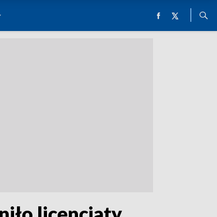
iło licencjaty