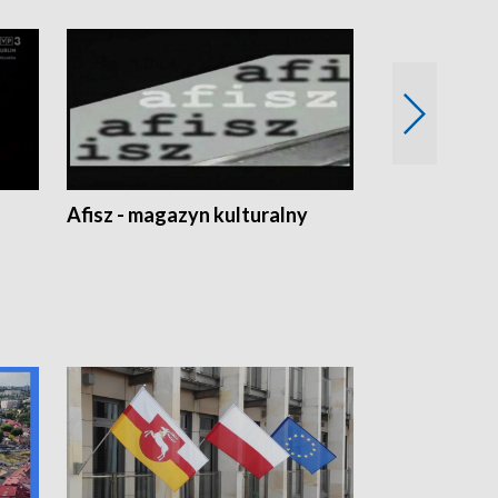
Afisz - magazyn kulturalny
Zobacz, co s