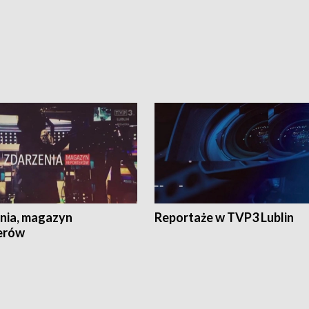
nia, magazyn
Reportaże w TVP3 Lublin
erów