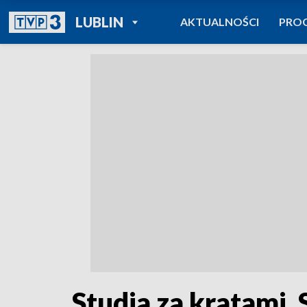
POWRÓT DO
LUBLIN
AKTUALNOŚCI
PRO
TVP REGIONY
Studia za kratami.