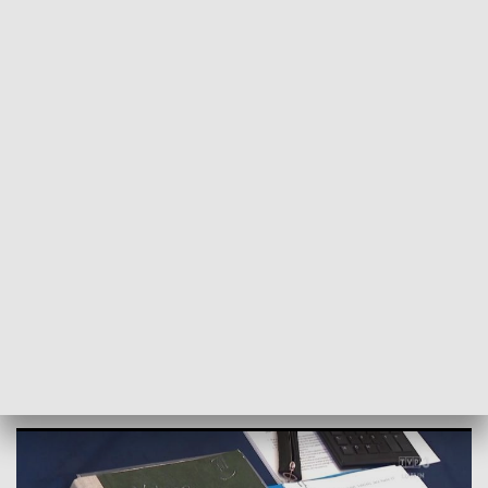
POWRÓT DO
LUBLIN
TVP REGIONY
Studia za kratami. Siedmiu osadzonych
obroniło licencjaty
2026-06-24