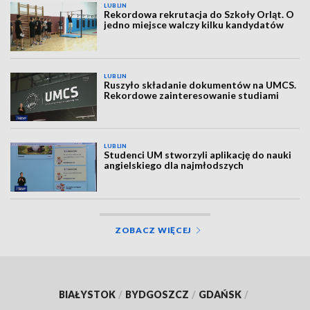
LUBLIN
Rekordowa rekrutacja do Szkoły Orląt. O
jedno miejsce walczy kilku kandydatów
LUBLIN
Ruszyło składanie dokumentów na UMCS.
Rekordowe zainteresowanie studiami
LUBLIN
Studenci UM stworzyli aplikację do nauki
angielskiego dla najmłodszych
ZOBACZ WIĘCEJ
BIAŁYSTOK
/
BYDGOSZCZ
/
GDAŃSK
/