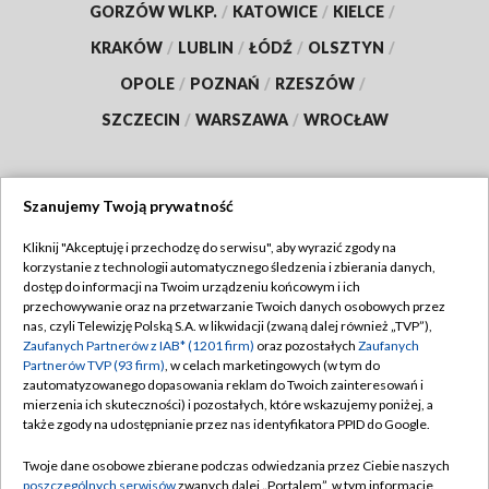
GORZÓW WLKP.
/
KATOWICE
/
KIELCE
/
KRAKÓW
/
LUBLIN
/
ŁÓDŹ
/
OLSZTYN
/
OPOLE
/
POZNAŃ
/
RZESZÓW
/
SZCZECIN
/
WARSZAWA
/
WROCŁAW
Szanujemy Twoją prywatność
Dołącz do nas:
Kliknij "Akceptuję i przechodzę do serwisu", aby wyrazić zgody na
korzystanie z technologii automatycznego śledzenia i zbierania danych,
TVP
dostęp do informacji na Twoim urządzeniu końcowym i ich
Abonament TVP
przechowywanie oraz na przetwarzanie Twoich danych osobowych przez
Regulamin TVP
nas, czyli Telewizję Polską S.A. w likwidacji (zwaną dalej również „TVP”),
Emisja w TVP
Polityka prywatności
Zaufanych Partnerów z IAB* (1201 firm)
oraz pozostałych
Zaufanych
Partnerów TVP (93 firm)
, w celach marketingowych (w tym do
Centrum informacji TVP
Moje zgody
zautomatyzowanego dopasowania reklam do Twoich zainteresowań i
mierzenia ich skuteczności) i pozostałych, które wskazujemy poniżej, a
Naziemna Telewizja Cyfrowa
Pomoc
także zgody na udostępnianie przez nas identyfikatora PPID do Google.
Sklep TVP
Biuro reklamy
Twoje dane osobowe zbierane podczas odwiedzania przez Ciebie naszych
Rada Programowa
Kontakt
poszczególnych serwisów
zwanych dalej „Portalem”, w tym informacje