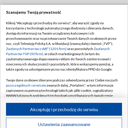
Szanujemy Twoją prywatność
Dołącz do nas:
Kliknij "Akceptuję i przechodzę do serwisu", aby wyrazić zgody na
korzystanie z technologii automatycznego śledzenia i zbierania danych,
TVP
dostęp do informacji na Twoim urządzeniu końcowym i ich
Abonament TVP
przechowywanie oraz na przetwarzanie Twoich danych osobowych przez
Regulamin TVP
nas, czyli Telewizję Polską S.A. w likwidacji (zwaną dalej również „TVP”),
Emisja w TVP
Polityka prywatności
Zaufanych Partnerów z IAB* (1201 firm)
oraz pozostałych
Zaufanych
Partnerów TVP (93 firm)
, w celach marketingowych (w tym do
Centrum informacji TVP
Moje zgody
zautomatyzowanego dopasowania reklam do Twoich zainteresowań i
mierzenia ich skuteczności) i pozostałych, które wskazujemy poniżej, a
Naziemna Telewizja Cyfrowa
Pomoc
także zgody na udostępnianie przez nas identyfikatora PPID do Google.
Sklep TVP
Biuro reklamy
Twoje dane osobowe zbierane podczas odwiedzania przez Ciebie naszych
Rada Programowa
Kontakt
poszczególnych serwisów
zwanych dalej „Portalem”, w tym informacje
zapisywane za pomocą technologii takich jak: pliki cookie, sygnalizatory
System NOS
WWW lub innych podobnych technologii umożliwiających świadczenie
dopasowanych i bezpiecznych usług, personalizację treści oraz reklam,
Informacje o nadawcy
Kanały
udostępnianie funkcji mediów społecznościowych oraz analizowanie
Akceptuję i przechodzę do serwisu
ruchu w Internecie.
Program dla prasy
©2026 Telewizja Polska S.A. w likwidacji
Biuro Reklamy
Twoje dane osobowe zbierane podczas odwiedzania przez Ciebie
Ustawienia zaawansowane
poszczególnych serwisów
na Portalu, takie jak adresy IP, identyfikatory