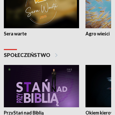
Sera warte
Agro wieści
SPOŁECZEŃSTWO
PrzyStań nad Biblią
Okiem kierow