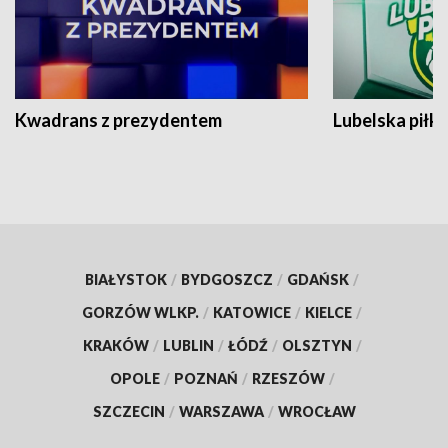
Kwadrans z prezydentem
Lubelska piłk
BIAŁYSTOK
/
BYDGOSZCZ
/
GDAŃSK
/
GORZÓW WLKP.
/
KATOWICE
/
KIELCE
/
KRAKÓW
/
LUBLIN
/
ŁÓDŹ
/
OLSZTYN
/
OPOLE
/
POZNAŃ
/
RZESZÓW
/
SZCZECIN
/
WARSZAWA
/
WROCŁAW