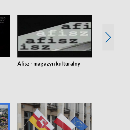
Afisz - magazyn kulturalny
Zobacz, co s