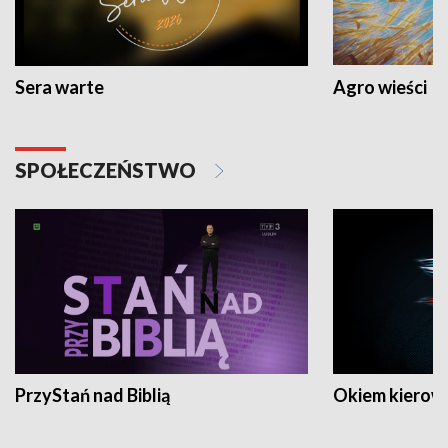
Sera warte
Agro wieści
SPOŁECZEŃSTWO
PrzyStań nad Biblią
Okiem kierow