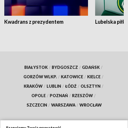
Kwadrans z prezydentem
Lubelska piłk
BIAŁYSTOK
/
BYDGOSZCZ
/
GDAŃSK
/
GORZÓW WLKP.
/
KATOWICE
/
KIELCE
/
KRAKÓW
/
LUBLIN
/
ŁÓDŹ
/
OLSZTYN
/
OPOLE
/
POZNAŃ
/
RZESZÓW
/
SZCZECIN
/
WARSZAWA
/
WROCŁAW
Szanujemy Twoją prywatność