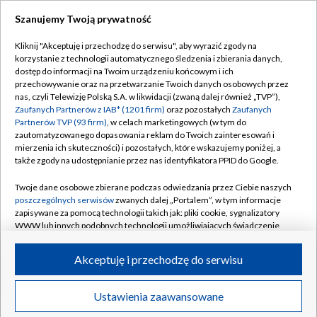
Szanujemy Twoją prywatność
Dołącz do nas:
Kliknij "Akceptuję i przechodzę do serwisu", aby wyrazić zgody na
korzystanie z technologii automatycznego śledzenia i zbierania danych,
TVP
dostęp do informacji na Twoim urządzeniu końcowym i ich
Abonament TVP
przechowywanie oraz na przetwarzanie Twoich danych osobowych przez
Regulamin TVP
nas, czyli Telewizję Polską S.A. w likwidacji (zwaną dalej również „TVP”),
Emisja w TVP
Polityka prywatności
Zaufanych Partnerów z IAB* (1201 firm)
oraz pozostałych
Zaufanych
Partnerów TVP (93 firm)
, w celach marketingowych (w tym do
Centrum informacji TVP
Moje zgody
zautomatyzowanego dopasowania reklam do Twoich zainteresowań i
mierzenia ich skuteczności) i pozostałych, które wskazujemy poniżej, a
Naziemna Telewizja Cyfrowa
Pomoc
także zgody na udostępnianie przez nas identyfikatora PPID do Google.
Sklep TVP
Biuro reklamy
Twoje dane osobowe zbierane podczas odwiedzania przez Ciebie naszych
Rada Programowa
Kontakt
poszczególnych serwisów
zwanych dalej „Portalem”, w tym informacje
zapisywane za pomocą technologii takich jak: pliki cookie, sygnalizatory
System NOS
WWW lub innych podobnych technologii umożliwiających świadczenie
dopasowanych i bezpiecznych usług, personalizację treści oraz reklam,
Informacje o nadawcy
Kanały
udostępnianie funkcji mediów społecznościowych oraz analizowanie
Akceptuję i przechodzę do serwisu
ruchu w Internecie.
Program dla prasy
©2026 Telewizja Polska S.A. w likwidacji
Biuro Reklamy
Twoje dane osobowe zbierane podczas odwiedzania przez Ciebie
Ustawienia zaawansowane
poszczególnych serwisów
na Portalu, takie jak adresy IP, identyfikatory
Ogłoszenie przetargowe
Twoich urządzeń końcowych i identyfikatory plików cookie, informacje o