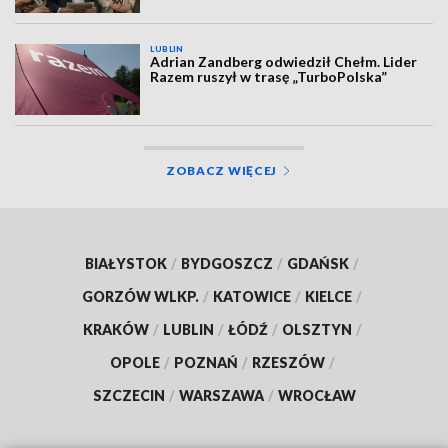
LUBLIN
Adrian Zandberg odwiedził Chełm. Lider
Razem ruszył w trasę „TurboPolska”
ZOBACZ WIĘCEJ
BIAŁYSTOK
/
BYDGOSZCZ
/
GDAŃSK
/
GORZÓW WLKP.
/
KATOWICE
/
KIELCE
/
KRAKÓW
/
LUBLIN
/
ŁÓDŹ
/
OLSZTYN
/
OPOLE
/
POZNAŃ
/
RZESZÓW
/
SZCZECIN
/
WARSZAWA
/
WROCŁAW