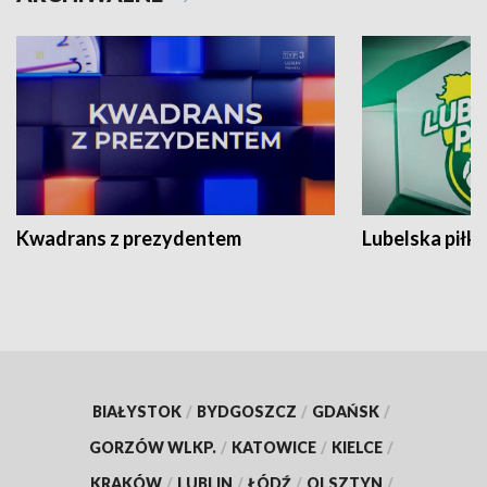
Kwadrans z prezydentem
Lubelska piłk
BIAŁYSTOK
/
BYDGOSZCZ
/
GDAŃSK
/
GORZÓW WLKP.
/
KATOWICE
/
KIELCE
/
KRAKÓW
/
LUBLIN
/
ŁÓDŹ
/
OLSZTYN
/