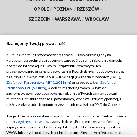
OPOLE
/
POZNAŃ
/
RZESZÓW
/
SZCZECIN
/
WARSZAWA
/
WROCŁAW
Szanujemy Twoją prywatność
Dołącz do nas:
Kliknij "Akceptuję i przechodzę do serwisu", aby wyrazić zgody na
korzystanie z technologii automatycznego śledzenia i zbierania danych,
TVP
dostęp do informacji na Twoim urządzeniu końcowym i ich
Abonament TVP
przechowywanie oraz na przetwarzanie Twoich danych osobowych przez
Regulamin TVP
nas, czyli Telewizję Polską S.A. w likwidacji (zwaną dalej również „TVP”),
Emisja w TVP
Polityka prywatności
Zaufanych Partnerów z IAB* (1201 firm)
oraz pozostałych
Zaufanych
Partnerów TVP (93 firm)
, w celach marketingowych (w tym do
Centrum informacji TVP
Moje zgody
zautomatyzowanego dopasowania reklam do Twoich zainteresowań i
mierzenia ich skuteczności) i pozostałych, które wskazujemy poniżej, a
Naziemna Telewizja Cyfrowa
Pomoc
także zgody na udostępnianie przez nas identyfikatora PPID do Google.
Sklep TVP
Biuro reklamy
Twoje dane osobowe zbierane podczas odwiedzania przez Ciebie naszych
Rada Programowa
Kontakt
poszczególnych serwisów
zwanych dalej „Portalem”, w tym informacje
zapisywane za pomocą technologii takich jak: pliki cookie, sygnalizatory
System NOS
WWW lub innych podobnych technologii umożliwiających świadczenie