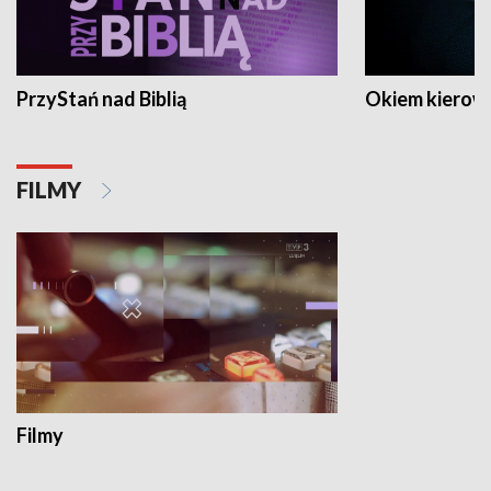
PrzyStań nad Biblią
Okiem kierow
FILMY
Filmy