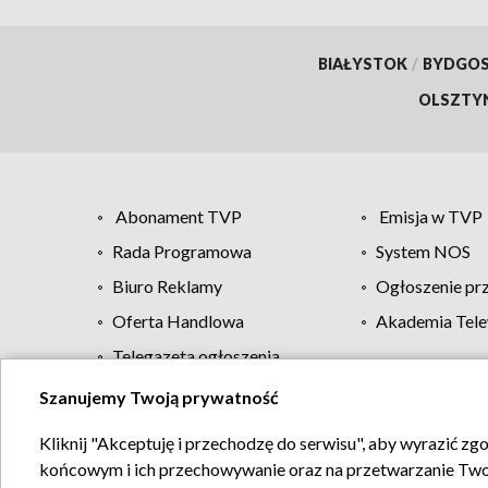
BIAŁYSTOK
/
BYDGO
OLSZTY
Abonament TVP
Emisja w TVP
Rada Programowa
System NOS
Biuro Reklamy
Ogłoszenie pr
Oferta Handlowa
Akademia Tele
Telegazeta ogłoszenia
Szanujemy Twoją prywatność
Regulamin TVP
Kliknij "Akceptuję i przechodzę do serwisu", aby wyrazić zg
końcowym i ich przechowywanie oraz na przetwarzanie Twoich