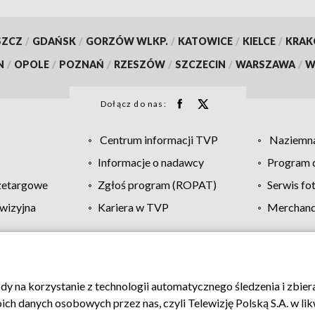
SZCZ
/
GDAŃSK
/
GORZÓW WLKP.
/
KATOWICE
/
KIELCE
/
KRA
N
/
OPOLE
/
POZNAŃ
/
RZESZÓW
/
SZCZECIN
/
WARSZAWA
/
W
Dołącz do nas:
Centrum informacji TVP
Naziemna
Informacje o nadawcy
Program d
zetargowe
Zgłoś program (ROPAT)
Serwis fo
wizyjna
Kariera w TVP
Merchandi
Polityka prywatności
Moje zgody
Pomoc
Biuro re
ody na korzystanie z technologii automatycznego śledzenia i zbie
 danych osobowych przez nas, czyli Telewizję Polską S.A. w likw