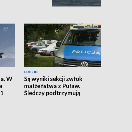
LUBLIN
za. W
Są wyniki sekcji zwłok
a
małżeństwa z Puław.
01
Śledczy podtrzymują
hipotezę rozszerzonego
samobójstwa