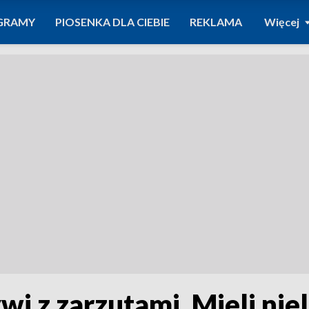
GRAMY
PIOSENKA DLA CIEBIE
REKLAMA
Więcej
ywi z zarzutami. Mieli nie