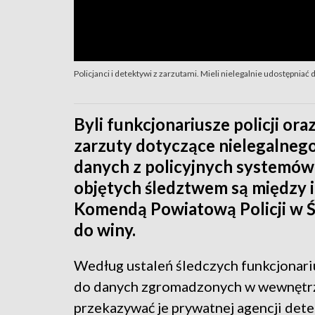
Policjanci i detektywi z zarzutami. Mieli nielegalnie udostępniać 
Byli funkcjonariusze policji or
zarzuty dotyczące nielegalneg
danych z policyjnych systemów
objętych śledztwem są między in
Komendą Powiatową Policji w Św
do winy.
Według ustaleń śledczych funkcjonari
do danych zgromadzonych w wewnętrzn
przekazywać je prywatnej agencji dete