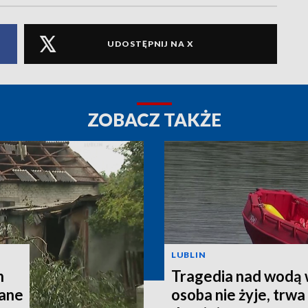
UDOSTĘPNIJ NA X
ZOBACZ TAKŻE
LUBLIN
h
Tragedia nad wodą 
wane
osoba nie żyje, trw