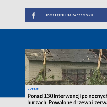
UDOSTĘPNIJ NA FACEBOOKU
LUBLIN
Ponad 130 interwencji po nocnyc
burzach. Powalone drzewa i zer