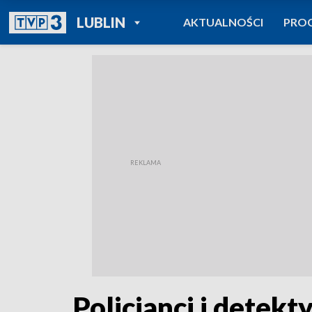
POWRÓT DO
LUBLIN
AKTUALNOŚCI
PRO
TVP REGIONY
Policjanci i detekt