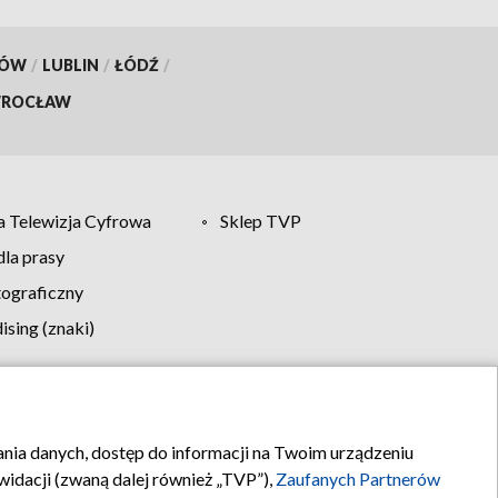
KÓW
/
LUBLIN
/
ŁÓDŹ
/
ROCŁAW
 Telewizja Cyfrowa
Sklep TVP
la prasy
tograficzny
sing (znaki)
klamy
Kontakt
rania danych, dostęp do informacji na Twoim urządzeniu
idacji (zwaną dalej również „TVP”),
Zaufanych Partnerów