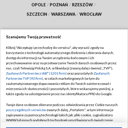
OPOLE
/
POZNAŃ
/
RZESZÓW
/
SZCZECIN
/
WARSZAWA
/
WROCŁAW
Szanujemy Twoją prywatność
Dołącz do nas:
Kliknij "Akceptuję i przechodzę do serwisu", aby wyrazić zgody na
korzystanie z technologii automatycznego śledzenia i zbierania danych,
TVP
dostęp do informacji na Twoim urządzeniu końcowym i ich
Abonament TVP
przechowywanie oraz na przetwarzanie Twoich danych osobowych przez
Regulamin TVP
nas, czyli Telewizję Polską S.A. w likwidacji (zwaną dalej również „TVP”),
Emisja w TVP
Polityka prywatności
Zaufanych Partnerów z IAB* (1201 firm)
oraz pozostałych
Zaufanych
Partnerów TVP (93 firm)
, w celach marketingowych (w tym do
Centrum informacji TVP
Moje zgody
zautomatyzowanego dopasowania reklam do Twoich zainteresowań i
mierzenia ich skuteczności) i pozostałych, które wskazujemy poniżej, a
Naziemna Telewizja Cyfrowa
Pomoc
także zgody na udostępnianie przez nas identyfikatora PPID do Google.
Sklep TVP
Biuro reklamy
Twoje dane osobowe zbierane podczas odwiedzania przez Ciebie naszych
Rada Programowa
Kontakt
poszczególnych serwisów
zwanych dalej „Portalem”, w tym informacje
zapisywane za pomocą technologii takich jak: pliki cookie, sygnalizatory
System NOS
WWW lub innych podobnych technologii umożliwiających świadczenie
dopasowanych i bezpiecznych usług, personalizację treści oraz reklam,
Informacje o nadawcy