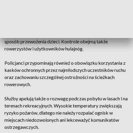
na drogach lokalnych, jak i trasach ekspresowych oraz przy
popularnych miejscach wypoczynku.
Mundurowi będą zwracać szczególną uwagę na
przekraczanie prędkości, stan trzeźwości kierowców oraz
sposób przewożenia dzieci. Kontrole obejmą także
rowerzystów i użytkowników hulajnóg.
Policjanci przypominają również o obowiązku korzystania z
kasków ochronnych przez najmłodszych uczestników ruchu
oraz zachowaniu szczególnej ostrożności na ścieżkach
rowerowych.
Służby apelują także o rozwagę podczas pobytu w lasach i na
terenach rekreacyjnych. Wysokie temperatury zwiększają
ryzyko pożarów, dlatego nie należy rozpalać ognisk w
miejscach niedozwolonych ani lekceważyć komunikatów
ostrzegawczych.