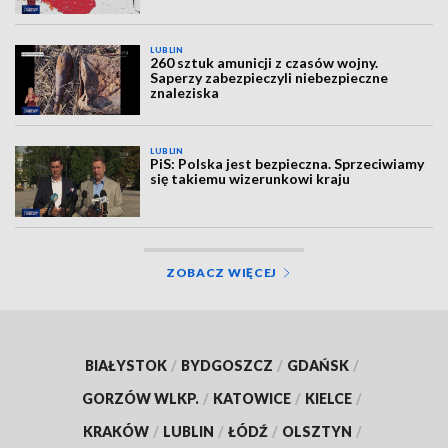
LUBLIN
260 sztuk amunicji z czasów wojny.
Saperzy zabezpieczyli niebezpieczne
znaleziska
LUBLIN
PiS: Polska jest bezpieczna. Sprzeciwiamy
się takiemu wizerunkowi kraju
ZOBACZ WIĘCEJ
BIAŁYSTOK
/
BYDGOSZCZ
/
GDAŃSK
/
GORZÓW WLKP.
/
KATOWICE
/
KIELCE
/
KRAKÓW
/
LUBLIN
/
ŁÓDŹ
/
OLSZTYN
/