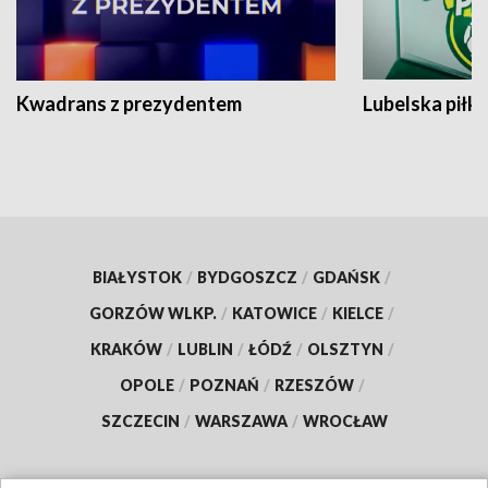
Kwadrans z prezydentem
Lubelska piłk
BIAŁYSTOK
/
BYDGOSZCZ
/
GDAŃSK
/
GORZÓW WLKP.
/
KATOWICE
/
KIELCE
/
KRAKÓW
/
LUBLIN
/
ŁÓDŹ
/
OLSZTYN
/
OPOLE
/
POZNAŃ
/
RZESZÓW
/
SZCZECIN
/
WARSZAWA
/
WROCŁAW