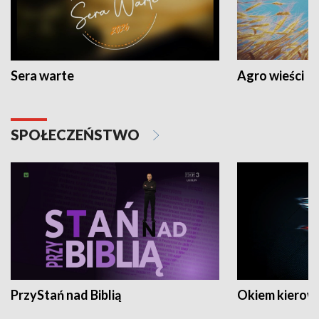
Sera warte
Agro wieści
SPOŁECZEŃSTWO
PrzyStań nad Biblią
Okiem kierow