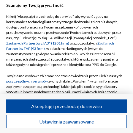
Szanujemy Twoją prywatność
Dołącz do nas:
Kliknij "Akceptuję i przechodzę do serwisu", aby wyrazić zgody na
korzystanie z technologii automatycznego śledzenia i zbierania danych,
TVP
dostęp do informacji na Twoim urządzeniu końcowym i ich
Abonament TVP
przechowywanie oraz na przetwarzanie Twoich danych osobowych przez
Regulamin TVP
nas, czyli Telewizję Polską S.A. w likwidacji (zwaną dalej również „TVP”),
Emisja w TVP
Polityka prywatności
Zaufanych Partnerów z IAB* (1201 firm)
oraz pozostałych
Zaufanych
Partnerów TVP (93 firm)
, w celach marketingowych (w tym do
Centrum informacji TVP
Moje zgody
zautomatyzowanego dopasowania reklam do Twoich zainteresowań i
mierzenia ich skuteczności) i pozostałych, które wskazujemy poniżej, a
Naziemna Telewizja Cyfrowa
Pomoc
także zgody na udostępnianie przez nas identyfikatora PPID do Google.
Sklep TVP
Biuro reklamy
Twoje dane osobowe zbierane podczas odwiedzania przez Ciebie naszych
Rada Programowa
Kontakt
poszczególnych serwisów
zwanych dalej „Portalem”, w tym informacje
zapisywane za pomocą technologii takich jak: pliki cookie, sygnalizatory
System NOS
WWW lub innych podobnych technologii umożliwiających świadczenie
dopasowanych i bezpiecznych usług, personalizację treści oraz reklam,
Informacje o nadawcy
Kanały
udostępnianie funkcji mediów społecznościowych oraz analizowanie
Akceptuję i przechodzę do serwisu
ruchu w Internecie.
Program dla prasy
©2026 Telewizja Polska S.A. w likwidacji
Biuro Reklamy
Twoje dane osobowe zbierane podczas odwiedzania przez Ciebie
Ustawienia zaawansowane
poszczególnych serwisów
na Portalu, takie jak adresy IP, identyfikatory
Ogłoszenie przetargowe
Twoich urządzeń końcowych i identyfikatory plików cookie, informacje o