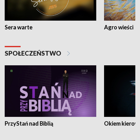
Sera warte
Agro wieści
SPOŁECZEŃSTWO
PrzyStań nad Biblią
Okiem kierow