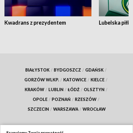
Kwadrans z prezydentem
Lubelska piłk
BIAŁYSTOK
/
BYDGOSZCZ
/
GDAŃSK
/
GORZÓW WLKP.
/
KATOWICE
/
KIELCE
/
KRAKÓW
/
LUBLIN
/
ŁÓDŹ
/
OLSZTYN
/
OPOLE
/
POZNAŃ
/
RZESZÓW
/
SZCZECIN
/
WARSZAWA
/
WROCŁAW
Szanujemy Twoją prywatność