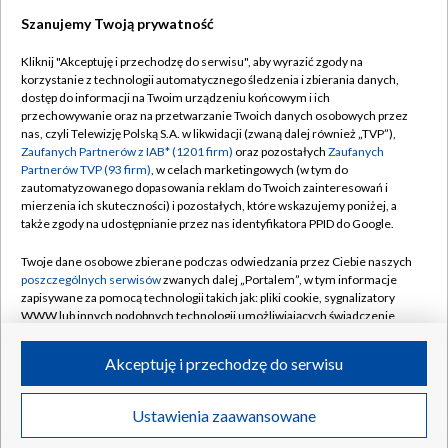
Szanujemy Twoją prywatność
Dołącz do nas:
Kliknij "Akceptuję i przechodzę do serwisu", aby wyrazić zgody na
korzystanie z technologii automatycznego śledzenia i zbierania danych,
TVP
dostęp do informacji na Twoim urządzeniu końcowym i ich
Abonament TVP
przechowywanie oraz na przetwarzanie Twoich danych osobowych przez
Regulamin TVP
nas, czyli Telewizję Polską S.A. w likwidacji (zwaną dalej również „TVP”),
Emisja w TVP
Polityka prywatności
Zaufanych Partnerów z IAB* (1201 firm)
oraz pozostałych
Zaufanych
Partnerów TVP (93 firm)
, w celach marketingowych (w tym do
Centrum informacji TVP
Moje zgody
zautomatyzowanego dopasowania reklam do Twoich zainteresowań i
mierzenia ich skuteczności) i pozostałych, które wskazujemy poniżej, a
Naziemna Telewizja Cyfrowa
Pomoc
także zgody na udostępnianie przez nas identyfikatora PPID do Google.
Sklep TVP
Biuro reklamy
Twoje dane osobowe zbierane podczas odwiedzania przez Ciebie naszych
Rada Programowa
Kontakt
poszczególnych serwisów
zwanych dalej „Portalem”, w tym informacje
zapisywane za pomocą technologii takich jak: pliki cookie, sygnalizatory
System NOS
WWW lub innych podobnych technologii umożliwiających świadczenie
dopasowanych i bezpiecznych usług, personalizację treści oraz reklam,
Informacje o nadawcy
Kanały
udostępnianie funkcji mediów społecznościowych oraz analizowanie
Akceptuję i przechodzę do serwisu
ruchu w Internecie.
Program dla prasy
©2026 Telewizja Polska S.A. w likwidacji
Biuro Reklamy
Twoje dane osobowe zbierane podczas odwiedzania przez Ciebie
Ustawienia zaawansowane
poszczególnych serwisów
na Portalu, takie jak adresy IP, identyfikatory
Ogłoszenie przetargowe
Twoich urządzeń końcowych i identyfikatory plików cookie, informacje o