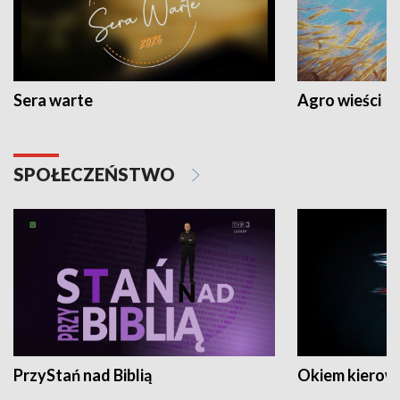
Sera warte
Agro wieści
SPOŁECZEŃSTWO
PrzyStań nad Biblią
Okiem kierow