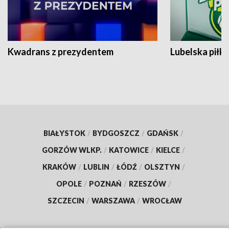
Kwadrans z prezydentem
Lubelska piłk
BIAŁYSTOK
/
BYDGOSZCZ
/
GDAŃSK
/
GORZÓW WLKP.
/
KATOWICE
/
KIELCE
/
KRAKÓW
/
LUBLIN
/
ŁÓDŹ
/
OLSZTYN
/
OPOLE
/
POZNAŃ
/
RZESZÓW
/
SZCZECIN
/
WARSZAWA
/
WROCŁAW