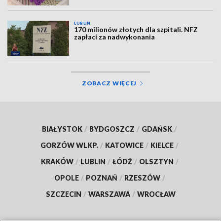
LUBLIN
170 milionów złotych dla szpitali. NFZ
zapłaci za nadwykonania
ZOBACZ WIĘCEJ
BIAŁYSTOK
/
BYDGOSZCZ
/
GDAŃSK
/
GORZÓW WLKP.
/
KATOWICE
/
KIELCE
/
KRAKÓW
/
LUBLIN
/
ŁÓDŹ
/
OLSZTYN
/
OPOLE
/
POZNAŃ
/
RZESZÓW
/
SZCZECIN
/
WARSZAWA
/
WROCŁAW