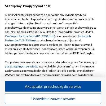
Szanujemy Twoją prywatność
Dołącz do nas:
Kliknij "Akceptuję i przechodzę do serwisu", aby wyrazić zgody na
korzystanie z technologii automatycznego śledzenia i zbierania danych,
TVP
dostęp do informacji na Twoim urządzeniu końcowym i ich
Abonament TVP
przechowywanie oraz na przetwarzanie Twoich danych osobowych przez
Regulamin TVP
nas, czyli Telewizję Polską S.A. w likwidacji (zwaną dalej również „TVP”),
Emisja w TVP
Polityka prywatności
Zaufanych Partnerów z IAB* (1201 firm)
oraz pozostałych
Zaufanych
Partnerów TVP (93 firm)
, w celach marketingowych (w tym do
Centrum informacji TVP
Moje zgody
zautomatyzowanego dopasowania reklam do Twoich zainteresowań i
mierzenia ich skuteczności) i pozostałych, które wskazujemy poniżej, a
Naziemna Telewizja Cyfrowa
Pomoc
także zgody na udostępnianie przez nas identyfikatora PPID do Google.
Sklep TVP
Biuro reklamy
Twoje dane osobowe zbierane podczas odwiedzania przez Ciebie naszych
Rada Programowa
Kontakt
poszczególnych serwisów
zwanych dalej „Portalem”, w tym informacje
zapisywane za pomocą technologii takich jak: pliki cookie, sygnalizatory
System NOS
WWW lub innych podobnych technologii umożliwiających świadczenie
dopasowanych i bezpiecznych usług, personalizację treści oraz reklam,
Informacje o nadawcy
Kanały
udostępnianie funkcji mediów społecznościowych oraz analizowanie
Akceptuję i przechodzę do serwisu
ruchu w Internecie.
Program dla prasy
©2026 Telewizja Polska S.A. w likwidacji
Biuro Reklamy
Twoje dane osobowe zbierane podczas odwiedzania przez Ciebie
Ustawienia zaawansowane
poszczególnych serwisów
na Portalu, takie jak adresy IP, identyfikatory
Ogłoszenie przetargowe
Twoich urządzeń końcowych i identyfikatory plików cookie, informacje o