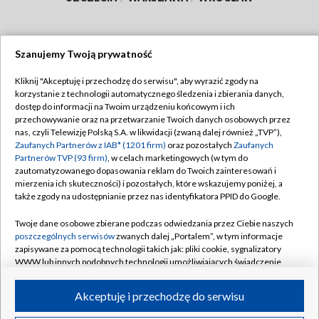
Szanujemy Twoją prywatność
Dołącz do nas:
Kliknij "Akceptuję i przechodzę do serwisu", aby wyrazić zgody na
korzystanie z technologii automatycznego śledzenia i zbierania danych,
TVP
dostęp do informacji na Twoim urządzeniu końcowym i ich
Abonament TVP
przechowywanie oraz na przetwarzanie Twoich danych osobowych przez
Regulamin TVP
nas, czyli Telewizję Polską S.A. w likwidacji (zwaną dalej również „TVP”),
Emisja w TVP
Polityka prywatności
Zaufanych Partnerów z IAB* (1201 firm)
oraz pozostałych
Zaufanych
Partnerów TVP (93 firm)
, w celach marketingowych (w tym do
Centrum informacji TVP
Moje zgody
zautomatyzowanego dopasowania reklam do Twoich zainteresowań i
mierzenia ich skuteczności) i pozostałych, które wskazujemy poniżej, a
Naziemna Telewizja Cyfrowa
Pomoc
także zgody na udostępnianie przez nas identyfikatora PPID do Google.
Sklep TVP
Biuro reklamy
Twoje dane osobowe zbierane podczas odwiedzania przez Ciebie naszych
Rada Programowa
Kontakt
poszczególnych serwisów
zwanych dalej „Portalem”, w tym informacje
zapisywane za pomocą technologii takich jak: pliki cookie, sygnalizatory
System NOS
WWW lub innych podobnych technologii umożliwiających świadczenie
dopasowanych i bezpiecznych usług, personalizację treści oraz reklam,
Informacje o nadawcy
Kanały
udostępnianie funkcji mediów społecznościowych oraz analizowanie
Akceptuję i przechodzę do serwisu
ruchu w Internecie.
Program dla prasy
©2026 Telewizja Polska S.A. w likwidacji