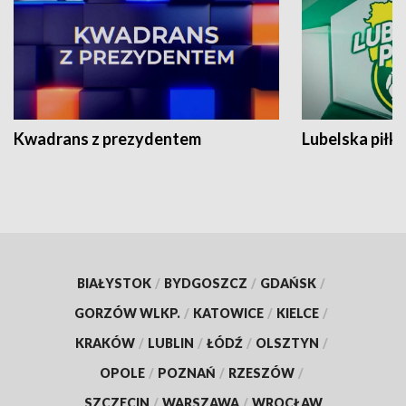
Kwadrans z prezydentem
Lubelska piłk
BIAŁYSTOK
/
BYDGOSZCZ
/
GDAŃSK
/
GORZÓW WLKP.
/
KATOWICE
/
KIELCE
/
KRAKÓW
/
LUBLIN
/
ŁÓDŹ
/
OLSZTYN
/
OPOLE
/
POZNAŃ
/
RZESZÓW
/
SZCZECIN
/
WARSZAWA
/
WROCŁAW