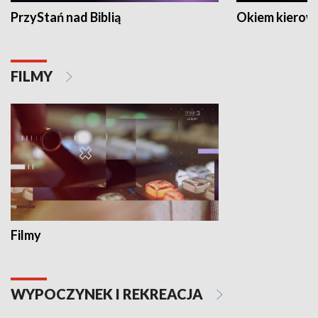
PrzyStań nad Biblią
Okiem kierow
FILMY
Filmy
WYPOCZYNEK I REKREACJA