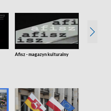
Afisz - magazyn kulturalny
Zobacz, co s